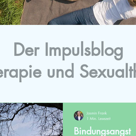
Der Impulsblog
erapie und Sexualt
Jasmin Frank
1 Min. Lesezeit
Bindungsangst