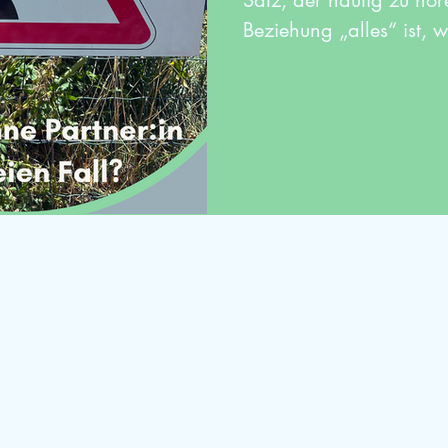
Satz, der häufig zu hör
Beziehung „alles“ ist, w