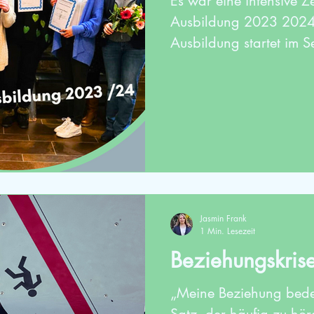
Es war eine intensive Ze
Ausbildung 2023 2024.
Ausbildung startet im S
Jasmin Frank
1 Min. Lesezeit
Beziehungskrise
„Meine Beziehung bedeut