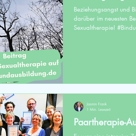
Beziehungsangst und Bi
darüber im neuesten Be
Sexualtherapie! #Bind
Jasmin Frank
1 Min. Lesezeit
Paartherapie-A