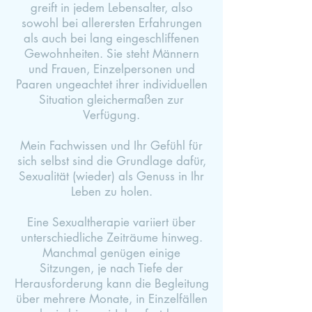
greift in jedem Lebensalter, also
sowohl bei allerersten Erfahrungen
als auch bei lang eingeschliffenen
Gewohnheiten. Sie steht Männern
und Frauen, Einzelpersonen und
Paaren ungeachtet ihrer individuellen
Situation gleichermaßen zur
Verfügung.
Mein Fachwissen und Ihr Gefühl für
sich selbst sind die Grundlage dafür,
Sexualität (wieder) als Genuss in Ihr
Leben zu holen.
Eine Sexualtherapie variiert über
unterschiedliche Zeiträume hinweg.
Manchmal genügen einige
Sitzungen, je nach Tiefe der
Herausforderung kann die Begleitung
über mehrere Monate, in Einzelfällen