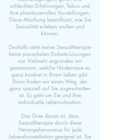
schlechten Erfahrungen, Tabus und
Ihre phantasievollen Vorstellungen.
Diese Mischung beeinflusst, wie Sie
Sexualität erleben wollen und
können.
Deshalb sieht meine Sexualtherapie
keine pauschalen Einheits-Lösungen
vor. Vielmehr ergründen wir
gemeinsam, welche Hindernisse es
ganz konkret in Ihrem Leben gibt.
Dann finden wir einen Weg, der
ganz speziell auf Sie zugeschnitten
ist. Es geht um Sie und Ihre
individuelle Lebenssituation.
Das Gute daran ist, dass
Sexualtherapie durch diese
Herangehensweise für jede
Lebenskonstellation geeignet ist. Sie