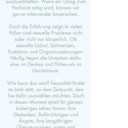
auszuschließen. Wann ein Gang zum
Facharzt nötig wird, können wir
gerne miteinander besprechen.
Doch die Erfahrung zeigt: In vielen
Fällen sind sexuelle Probleme nicht
oder nicht nur körperlich. Ob
sexuelle Unlust, Schmerzen,
Erektions- und Orgasmusstörungen:
Häufig liegen die Ursachen dafür
eher im Denken und Fühlen als im
Genitalraum.
Wie kann das sein? Sexualität findet
im Jetzt statt, zu dem Zeitpunkt, den
Sie dafür auswählen möchten. Doch
in diesen Moment spielt Ihr ganzes
bisheriges Leben hinein: Ihre
Gedanken, Befürchtungen und
Ängste, Ihre langjährigen
Überzeugungen, guten und