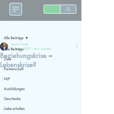
Beitrag
Alle Beiträge
Jasmin Frank
Alle Beiträge
9. Sept. 2023
1 Min. Lesezeit
Beziehungskrise =
Ziele
Lebenskrise?
Partnerschaft
NLP
Ausbildungen
Geschenke
Liebe erhalten