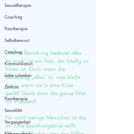
Sexualtherapie
Coaching
Paartherapie
Selbstbewusst
Coaching
„Meine Beziehung bedeutet alles 
für mich“ ist ein Satz, der häufig zu 
Kommunikation
hören ist. Doch wenn die 
Liebe schenken
Beziehung „alles“ ist, was bleibt 
dann, wenn sie in eine Krise 
Zentrum
gerät? Gerät dann die ganze Welt 
Paartherapie
ins Wanken? 
Sexualität
Für nicht wenige Menschen ist das 
Vergangenheit
so. Eine Beziehungskrise reißt 
ihnen den Boden unter den Füßen 
Bildungsurlaub