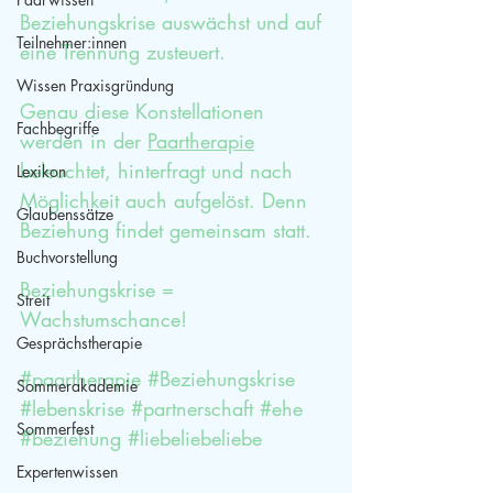
Beziehungskrise auswächst und auf 
Teilnehmer:innen
eine Trennung zusteuert. 
Wissen Praxisgründung
Genau diese Konstellationen 
Fachbegriffe
werden in der 
Paartherapie
beleuchtet, hinterfragt und nach 
Lexikon
Möglichkeit auch aufgelöst. Denn 
Glaubenssätze
Beziehung findet gemeinsam statt.
Buchvorstellung
Beziehungskrise = 
Streit
Wachstumschance!
Gesprächstherapie
#paartherapie
#Beziehungskrise
Sommerakademie
#lebenskrise
#partnerschaft
#ehe
Sommerfest
#beziehung
#liebeliebeliebe
Expertenwissen