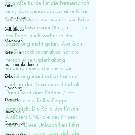
so große Bürde für die Partnerschaft 
Ruhe
sein, dass genau daraus eine Krise 
selbstständig
entsteht. Denn wer sich in der Krise 
nicht selbstwirksam fühlt, hat das in 
Selbstliebe
der Regel auch vorher in der 
Methoden
Beziehung nicht getan. Aus Sicht 
der Transaktionsanalyse hat die 
Schmerzen
Person eine Opferhaltung 
Sommerakademie
eingenommen, die sie in der 
Beziehung manifestiert hat und 
Zukunft
auch in der Krise aufrechterhält. 
Coaching
Damit wird dem Partner / der 
Therapie
Partnerin ein Rollen-Doppel 
zugespielt: Die Rolle des Krisen-
Sexwissen
Auslösers UND die des Krisen-
Gesundheit
Retters. Diese Unlösbarkeit führt 
dann leicht dazu, dass sich die 
Paarwissen