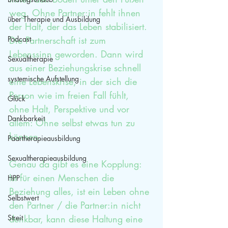
weg. Ohne Partner:in fehlt ihnen 
über Therapie und Ausbildung
der Halt, der das Leben stabilisiert. 
Podcast
Die Partnerschaft ist zum 
Lebenssinn geworden. Dann wird 
Sexualtherapie
aus einer Beziehungskrise schnell 
systemische Aufstellung
eine Lebenskrise, in der sich die 
Person wie im freien Fall fühlt, 
Glück
ohne Halt, Perspektive und vor 
Dankbarkeit
allem: Ohne selbst etwas tun zu 
können.
Paartherapieausbildung
Sexualtherapieausbildung
Genau da gibt es eine Kopplung: 
Ist für einen Menschen die 
HPP
Beziehung alles, ist ein Leben ohne 
Selbstwert
den Partner / die Partner:in nicht 
Streit
denkbar, kann diese Haltung eine 