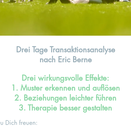
Drei Tage Transaktionsanalyse
nach Eric Berne
Drei wirkungsvolle Effekte:
1. Muster erkennen und auflösen
2. Beziehungen leichter führen
3. Therapie besser gestalten
u Dich freuen: