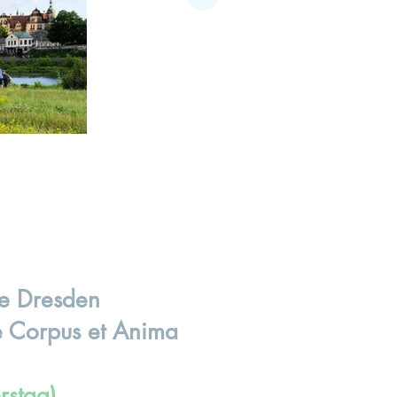
le Dresden
e Corpus et Anima
rstag)