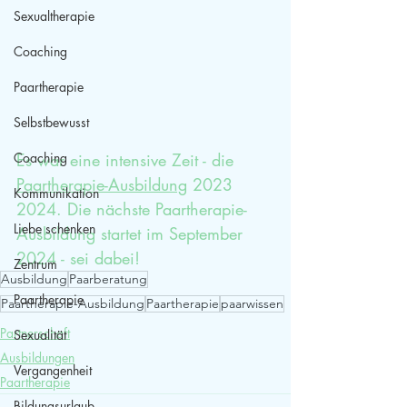
Sexualtherapie
Coaching
Paartherapie
Selbstbewusst
Coaching
Es war eine intensive Zeit - die 
Paartherapie-Ausbildung
 2023 
Kommunikation
2024. Die nächste Paartherapie-
Liebe schenken
Ausbildung startet im September 
2024 - sei dabei!
Zentrum
Ausbildung
Paarberatung
Paartherapie
Paartherapie-Ausbildung
Paartherapie
paarwissen
Partnerschaft
Sexualität
Ausbildungen
Vergangenheit
Paartherapie
Bildungsurlaub