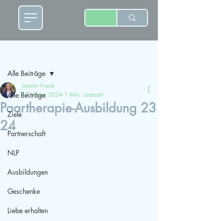
Beitrag
Alle Beiträge
Jasmin Frank
Alle Beiträge
19. März 2024
1 Min. Lesezeit
Paartherapie-Ausbildung 23
Ziele
24
Partnerschaft
NLP
Ausbildungen
Geschenke
Liebe erhalten