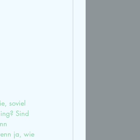
rt
Streit
Ruhe
e, soviel 
ing? Sind 
nn 
enn ja, wie 