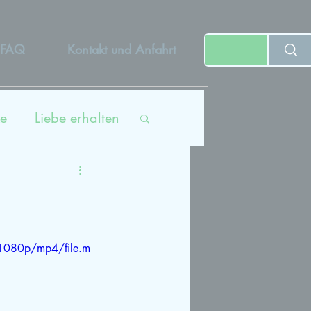
FAQ
Kontakt und Anfahrt
e
Liebe erhalten
ing
tät
1080p/mp4/file.m
dcast