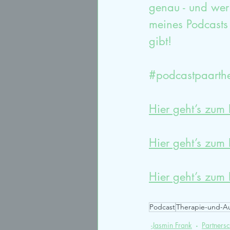
genau - und wer 
meines Podcasts 
gibt!
#podcastpaarth
Hier geht’s zum 
Hier geht’s zum
Hier geht’s zum
Podcast
Therapie-und-A
-Jasmin Frank
Partnersc