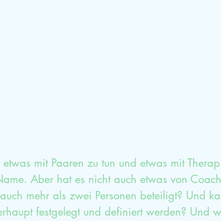
mische Aufstellung
Glück
Dankbarkeit
Sexualtherapieausbildung
HPP
Selbstwe
 etwas mit Paaren zu tun und etwas mit Therapi
Name. Aber hat es nicht auch etwas von Coach
auch mehr als zwei Personen beteiligt? Und ka
erhaupt festgelegt und definiert werden? Und w