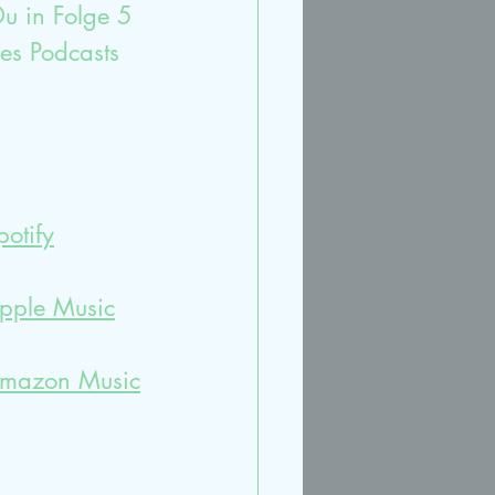
u in Folge 5 
es Podcasts 
potify
Apple Music
 Amazon Music