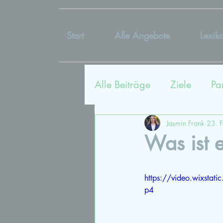
Start
Alle Angebote
Lexik
Alle Beiträge
Ziele
Pa
Sexualtherapie
Coac
Jasmin Frank
23. 
Was ist 
Kommunikation
Lieb
https://video.wixst
p4
Vergangenheit
Bildu