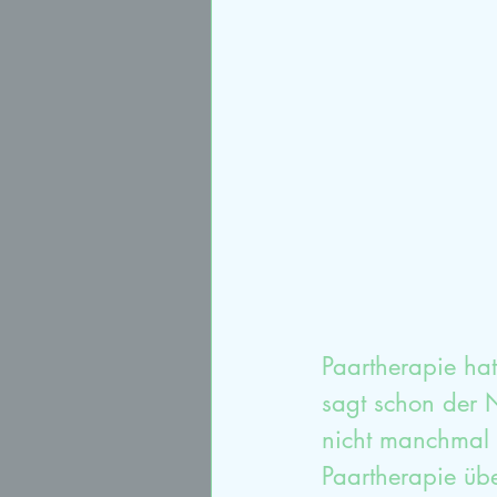
Sexualtherapie
syste
Paartherapieausbildung
Paartherapie hat
sagt schon der 
nicht manchmal 
Paartherapie üb