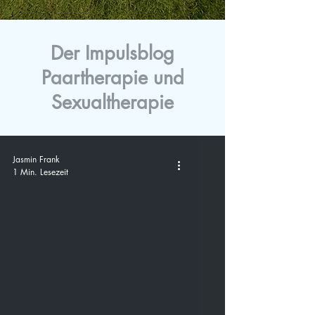
Der Impulsblog
Paartherapie und
Sexualtherapie
Jasmin Frank
1 Min. Lesezeit
video