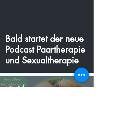
video
Bald startet der neue
Podcast Paartherapie
und Sexualtherapie
Jasmin Frank
1 Min. Lesezeit