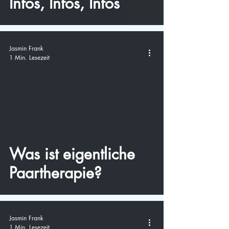
Infos, Infos, Infos
Jasmin Frank
1 Min. Lesezeit
video
Was ist eigentliche
Paartherapie?
Jasmin Frank
1 Min. Lesezeit