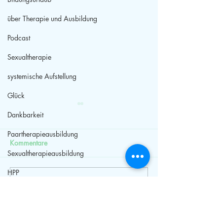
über Therapie und Ausbildung
Podcast
Sexualtherapie
systemische Aufstellung
Glück
Dankbarkeit
Paartherapieausbildung
Kommentare
Sexualtherapieausbildung
Start ins Jahr 2
HPP
Kommentar verfassen...
Pause - Beziehungspause?
Selbstwert
Therapeutische Pause?
Streit