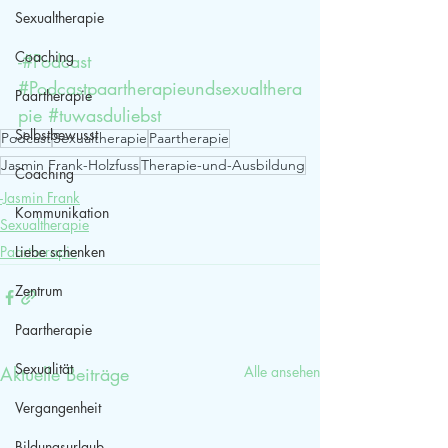
Sexualtherapie
Coaching
-#Podcast 
#Podcastpaartherapieundsexualthera
Paartherapie
pie
#tuwasduliebst
Selbstbewusst
Podcast
Sexualtherapie
Paartherapie
Jasmin Frank-Holzfuss
Therapie-und-Ausbildung
Coaching
-Jasmin Frank
Kommunikation
Sexualtherapie
Paartherapie
Liebe schenken
Zentrum
Paartherapie
Sexualität
Aktuelle Beiträge
Alle ansehen
Vergangenheit
Bildungsurlaub