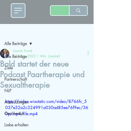
Beitrag
Alle Beiträge
Jasmin Frank
Alle Beiträge
17. Dez. 2022
1 Min. Lesezeit
Bald startet der neue
Ziele
Podcast Paartherapie und
Partnerschaft
Sexualtherapie
NLP
https://video.wixstatic.com/video/8766fc_5
Ausbildungen
037e32a2c324991a030ad85ee76f9ec/36
Geschenke
0p/mp4/file.mp4
Liebe erhalten