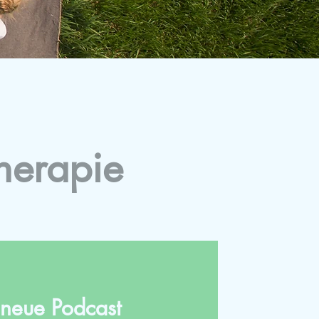
herapie
r neue Podcast