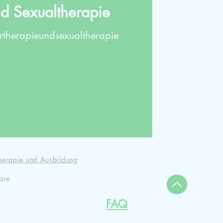
nd Sexualtherapie
rtherapieundsexualtherapie
herapie und Ausbildung
are
FAQ