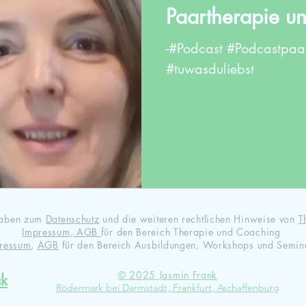
Paartherapie u
-#Podcast #Podcastpaa
#tuwasduliebst
ngaben zum
Datenschutz
und die weiteren rechtlichen Hinweise von
T
Impressum
,
AGB
für den Bereich Therapie und Coaching
ressum
,
AGB
für den Bereich Ausbildungen, Workshops und Semin
© 2025 Jasmin Frank
ck
Rödermark bei Darmstadt, Frankfurt, Aschaffenburg