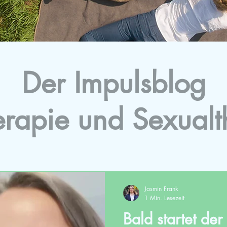
Der Impulsblog
erapie und Sexualt
Jasmin Frank
1 Min. Lesezeit
Bald startet de