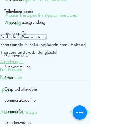
Teilnehmer:innen
#paartherapeutin
#paartherapeut
#erfolg
Wissen Praxisgründung
Fachbegriffe
Ausbildung
Paarberatung
Lexikon
Paartherapie-Ausbildung
Jasmin Frank-Holzfuss
Therapie-und-Ausbildung
Ziele
Glaubenssätze
Ausbildungen
Buchvorstellung
Paartherapie
Paartherapie
Streit
Gesprächstherapie
Sommerakademie
Aktuelle Beiträge
Sommerfest
Alle ansehen
Expertenwissen