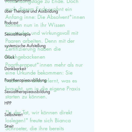
Ausbildungstage zu Ende. Doch 
auch diesem Ende wohnt ein 
über Therapie und Ausbildung
Anfang inne: Die Absolvent*innen 
Podcast
können nun in ihr Wissen 
anwenden und wirkungsvoll mit 
Sexualtherapie
Paaren arbeiten. Denn mit der 
systemische Aufstellung
Zertifizierung haben die 
frischgebackenen 
Glück
Paartherapeut*innen mehr als nur 
Dankbarkeit
eine Urkunde bekommen: Sie 
haben nun alles erlernt, was es 
Paartherapieausbildung
braucht, um in die eigene Praxis 
Sexualtherapieausbildung
starten zu können.
HPP
"In der Tat, wir können direkt 
Selbstwert
loslegen!" freute sich Bianca 
Streit
Schroeter, die ihre bereits 