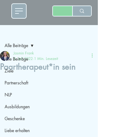
Beitrag
Alle Beiträge
Jasmin Frank
Alle Beiträge
3. Juli 2022
1 Min. Lesezeit
Paartherapeut*in sein
Ziele
Partnerschaft
NLP
Ausbildungen
Geschenke
Liebe erhalten