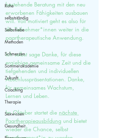
bestehende Beratung mit den neu 
Ruhe
erworbenen Fähigkeiten ausbauen 
selbstständig
will. Voll motiviert geht es also für 
die Teilnehmer*innen weiter in die 
Selbstliebe
paartherapeutische Anwendung. 
Methoden
Ich selbst sage Danke, für diese 
Schmerzen
ergiebige gemeinsame Zeit und die 
Sommerakademie
tiefgehenden und individuellen 
Zukunft
Abschlusspräsentationen. Danke, 
für gemeinsames Wachstum, 
Coaching
Lernen und Leben.
Therapie
Im Oktober startet die 
nächste 
Sexwissen
Paartherapieausbildung
 und bietet 
Gesundheit
wieder die Chance, selbst 
Paartherapeut*in zu werden.
Paarwissen