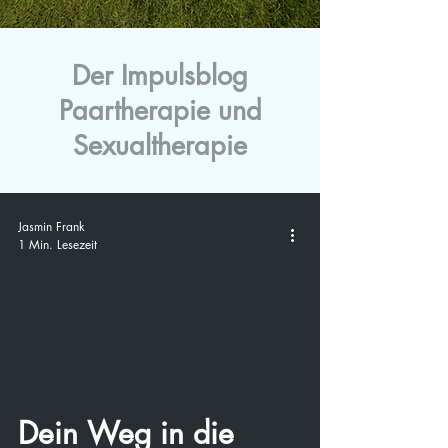
Der Impulsblog
Paartherapie und
Sexualtherapie
Jasmin Frank
1 Min. Lesezeit
video
Dein Weg in die