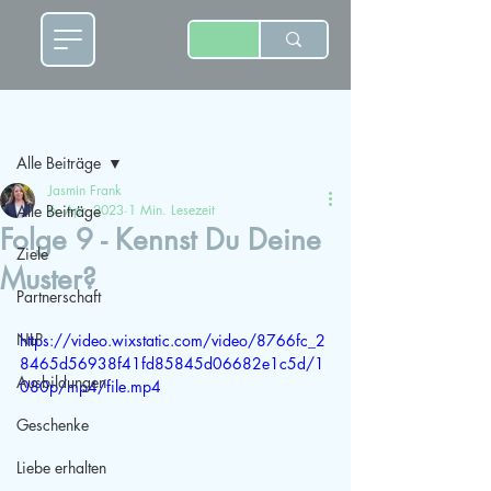
Beitrag
Alle Beiträge
Jasmin Frank
Alle Beiträge
6. Apr. 2023
1 Min. Lesezeit
Folge 9 - Kennst Du Deine
Ziele
Muster?
Partnerschaft
NLP
https://video.wixstatic.com/video/8766fc_2
8465d56938f41fd85845d06682e1c5d/1
Ausbildungen
080p/mp4/file.mp4
Geschenke
Liebe erhalten