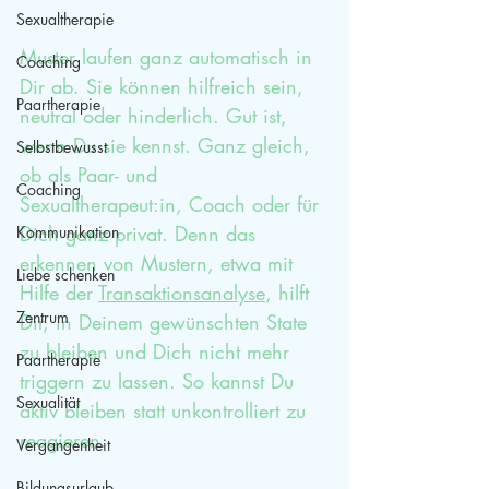
Sexualtherapie
Muster laufen ganz automatisch in 
Coaching
Dir ab. Sie können hilfreich sein, 
Paartherapie
neutral oder hinderlich. Gut ist, 
wenn Du sie kennst. Ganz gleich, 
Selbstbewusst
ob als Paar- und 
Coaching
Sexualtherapeut:in, Coach oder für 
Dich ganz privat. Denn das 
Kommunikation
erkennen von Mustern, etwa mit 
Liebe schenken
Hilfe der 
Transaktionsanalyse
, hilft 
Zentrum
Dir, in Deinem gewünschten State 
zu bleiben und Dich nicht mehr 
Paartherapie
triggern zu lassen. So kannst Du 
Sexualität
aktiv bleiben statt unkontrolliert zu 
reagieren.
Vergangenheit
Bildungsurlaub