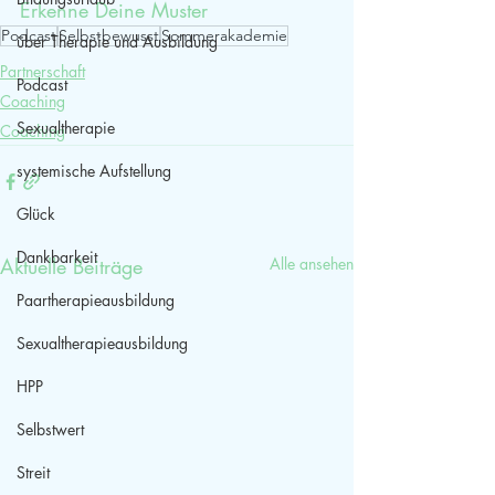
Erkenne Deine Muster
Podcast
Selbstbewusst
Sommerakademie
über Therapie und Ausbildung
Partnerschaft
Podcast
Coaching
Sexualtherapie
Coaching
systemische Aufstellung
Glück
Dankbarkeit
Aktuelle Beiträge
Alle ansehen
Paartherapieausbildung
Sexualtherapieausbildung
HPP
Selbstwert
Streit