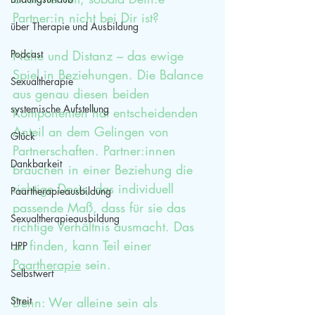
Partner:in nicht bei Dir ist?
über Therapie und Ausbildung
Podcast
Nähe und Distanz – das ewige 
Spiel in Beziehungen. Die Balance 
Sexualtherapie
aus genau diesen beiden 
systemische Aufstellung
Komponenten hat entscheidenden 
Anteil an dem Gelingen von 
Glück
Partnerschaften. Partner:innen 
Dankbarkeit
brauchen in einer Beziehung die 
richtige Dosis, das individuell 
Paartherapieausbildung
passende Maß, dass für sie das 
Sexualtherapieausbildung
richtige Verhältnis ausmacht. Das 
zu finden, kann Teil einer 
HPP
Paartherapie
 sein.
Selbstwert
Streit
Denn: Wer alleine sein als 