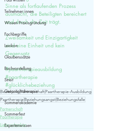
Sinne als fortlaufenden Prozess 
Teilnehmer:innen
ausmacht, die Beteiligten bereichert 
und durch die Zeit trägt. 
Wissen Praxisgründung
Fachbegriffe
Zweisamkeit und Einzigartigkeit 
sind eine Einheit und kein 
Lexikon
Gegensatz
Glaubenssätze
Buchvorstellung
#paartherapieausbildung
#paartherapie
Streit
#glücklichebeziehung
Gesprächstherapie
Beziehung
Partnerschaft
Paartherapie-Ausbildung
Paartherapie
Beziehungsangst
Beziehungsfalle
Sommerakademie
Partnerschaft
Sommerfest
Paartherapie
Liebe schenken
Expertenwissen