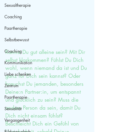
Sexualtherapie
Coaching
Paartherapie
Selbstbewusst
Coaching
Kannst Du gut alleine sein? Mit Dir 
selbst klarkommen? Fühlst Du Dich 
Kommunikation
wohl, wenn niemand da ist und Du 
Liebe schenken
ganz für Dich sein kannst? Oder 
brauchst Du jemanden, besonders 
Zentrum
Deine:n Partner:in, um entspannt 
Paartherapie
und glücklich zu sein? Muss die 
andere Person da sein, damit Du 
Sexualität
Dich nicht einsam fühlst? 
Vergangenheit
Beschleicht Dich ein Gefühl von 
Unsicherheit, sobald Dein:e 
Bildungsurlaub