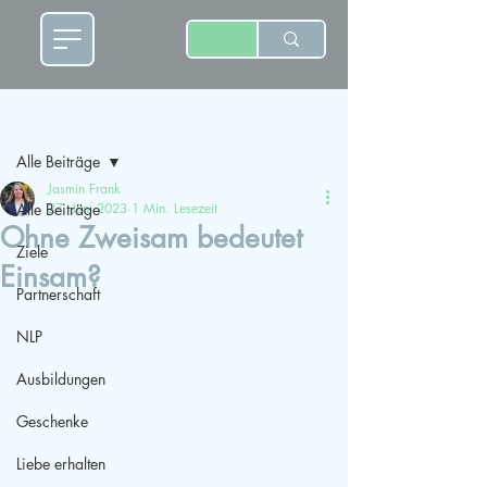
Beitrag
Alle Beiträge
Jasmin Frank
Alle Beiträge
27. Juni 2023
1 Min. Lesezeit
Ohne Zweisam bedeutet
Ziele
Einsam?
Partnerschaft
NLP
Ausbildungen
Geschenke
Liebe erhalten