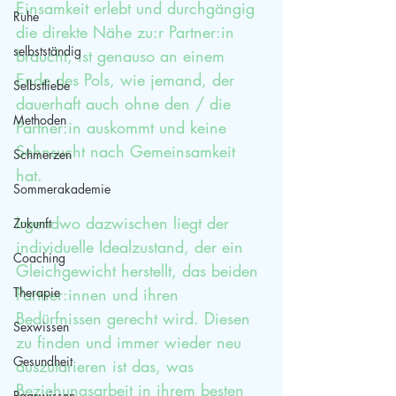
Einsamkeit erlebt und durchgängig 
Ruhe
die direkte Nähe zu:r Partner:in 
selbstständig
braucht, ist genauso an einem 
Ende des Pols, wie jemand, der 
Selbstliebe
dauerhaft auch ohne den / die 
Methoden
Partner:in auskommt und keine 
Sehnsucht nach Gemeinsamkeit 
Schmerzen
hat. 
Sommerakademie
Irgendwo dazwischen liegt der 
Zukunft
individuelle Idealzustand, der ein 
Coaching
Gleichgewicht herstellt, das beiden 
Therapie
Partner:innen und ihren 
Bedürfnissen gerecht wird. Diesen 
Sexwissen
zu finden und immer wieder neu 
Gesundheit
auszutarieren ist das, was 
Beziehungsarbeit in ihrem besten 
Paarwissen