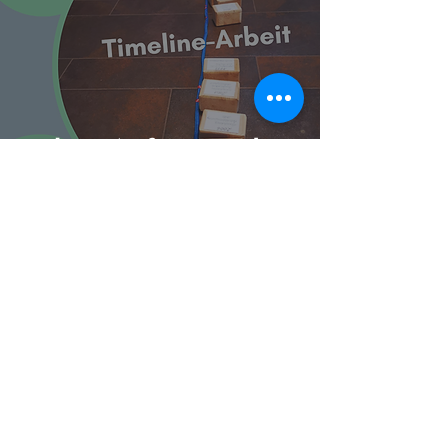
Jedem Anfang wohnt
ein Zauber inne
Jasmin Frank
1 Min. Lesezeit