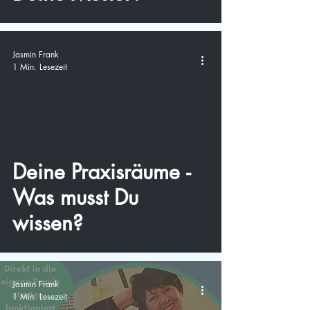
Jasmin Frank
1 Min. Lesezeit
video
Deine Praxisräume -
Was musst Du
wissen?
Jasmin Frank
1 Min. Lesezeit