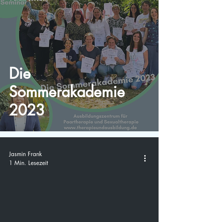
Die
Sommerakademie
2023
Jasmin Frank
1 Min. Lesezeit
video