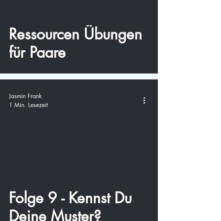
Ressourcen Übungen
für Paare
Jasmin Frank
1 Min. Lesezeit
video
Folge 9 - Kennst Du
Deine Muster?