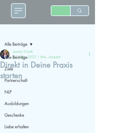
Beitrag
Alle Beiträge
Jasmin Frank
Alle Beiträge
21. Feb. 2023
1 Min. Lesezeit
Direkt in Deine Praxis
Ziele
starten
Partnerschaft
NLP
Ausbildungen
Geschenke
Liebe erhalten