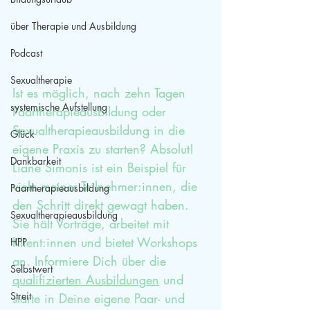
über Therapie und Ausbildung
Podcast
Sexualtherapie
Ist es möglich, nach zehn Tagen 
systemische Aufstellung
Paartherapieausbildung oder 
Sexualtherapieausbildung in die 
Glück
eigene Praxis zu starten? Absolut! 
Dankbarkeit
Liane Simonis ist ein Beispiel für 
viele meiner Teilnehmer:innen, die 
Paartherapieausbildung
den Schritt direkt gewagt haben. 
Sexualtherapieausbildung
Sie hält Vorträge, arbeitet mit 
Klient:innen und bietet Workshops 
HPP
an. Informiere Dich über die 
Selbstwert
qualifizierten Ausbildungen
 und 
Streit
starte in Deine eigene Paar- und 