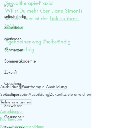
Sexualtherapie-Praxis! 
Ruhe
Willst Du mehr über Liane Simonis 
selbstständig
wissen - hier ist der 
Link zu ihrer 
Website
.
Selbstliebe
Methoden
#gehdeinenweg
#selbständig
#praxiserfolg
Schmerzen
Sommerakademie
Zukunft
Coaching
Ausbildung
Paartherapie-Ausbildung
Sexualtherapie-Ausbildung
Zukunft
Ziele erreichen
Therapie
Teilnehmer:innen
Sexwissen
Ausbildungen
Gesundheit
Paartherapie
Sexualtherapieausbildung
Paarwissen