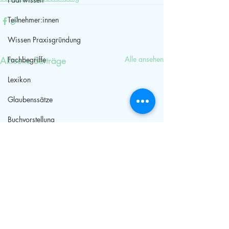
Teilnehmer:innen
Wissen Praxisgründung
Aktuelle Beiträge
Alle ansehen
Fachbegriffe
Lexikon
Glaubenssätze
Buchvorstellung
Streit
Gesprächstherapie
Sommerakademie
Sommerfest
Expertenwissen