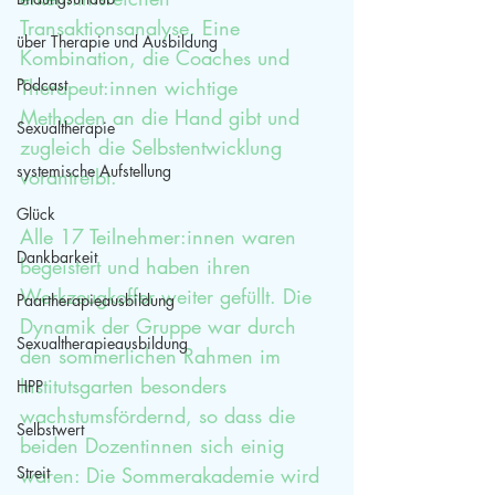
Transaktionsanalyse. Eine 
über Therapie und Ausbildung
Kombination, die Coaches und 
Podcast
Therapeut:innen wichtige 
Methoden an die Hand gibt und 
Sexualtherapie
zugleich die Selbstentwicklung 
systemische Aufstellung
vorantreibt.
Glück
Alle 17 Teilnehmer:innen waren 
Dankbarkeit
begeistert und haben ihren 
Werkzeugkoffer weiter gefüllt. Die 
Paartherapieausbildung
Dynamik der Gruppe war durch 
Sexualtherapieausbildung
den sommerlichen Rahmen im 
Institutsgarten besonders 
HPP
wachstumsfördernd, so dass die 
Selbstwert
beiden Dozentinnen sich einig 
Streit
waren: Die Sommerakademie wird 