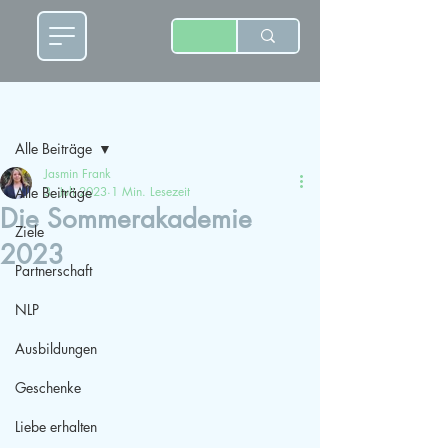
Beitrag
Alle Beiträge
Jasmin Frank
Alle Beiträge
3. Juli 2023
1 Min. Lesezeit
Die Sommerakademie
Ziele
2023
Partnerschaft
NLP
Ausbildungen
Geschenke
Liebe erhalten