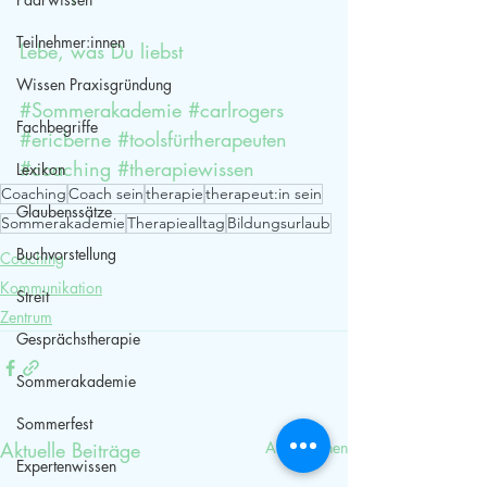
Teilnehmer:innen
Lebe, was Du liebst
Wissen Praxisgründung
#Sommerakademie
#carlrogers
Fachbegriffe
#ericberne
#toolsfürtherapeuten
#coaching
#therapiewissen
Lexikon
Coaching
Coach sein
therapie
therapeut:in sein
Glaubenssätze
Sommerakademie
Therapiealltag
Bildungsurlaub
Buchvorstellung
Coaching
Kommunikation
Streit
Zentrum
Gesprächstherapie
Sommerakademie
Sommerfest
Aktuelle Beiträge
Alle ansehen
Expertenwissen