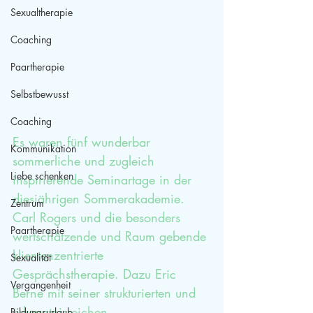
Sexualtherapie
Coaching
Paartherapie
Selbstbewusst
Coaching
Es waren fünf wunderbar 
Kommunikation
sommerliche und zugleich 
Liebe schenken
inspirierende Seminartage in der 
diesjährigen Sommerakademie. 
Zentrum
Carl Rogers und die besonders 
Paartherapie
wertschätzende und Raum gebende 
klientenzentrierte 
Sexualität
Gesprächstherapie. Dazu Eric 
Vergangenheit
Berne mit seiner strukturierten und 
erkenntnisreichen 
Bildungsurlaub