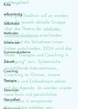
weitergehen!
Ruhe
selbstständig
Eine gute Tradition soll es werden, 
dass die jeweils aktuelle Gruppe 
Selbstliebe
über das Thema der 
nächsten 
Methoden
Sommerakademie
 entscheiden 
darf. Und die Teilnehmer:innen 
Schmerzen
haben entschieden: 2024 wird das 
Sommerakademie
Motto "Therapie und Coaching in 
Bewegung" sein. Systemische 
Zukunft
raumfüllende Interventionen, 
Coaching
Coaching im Grünen, innere 
Therapie
Balance und Embodiment stehen 
auf der Agenda. So werden wieder 
Sexwissen
neue Tools und persönliches 
Gesundheit
Wachstum in entspannter 
Atmosphäre erlebbar sein.
Paarwissen