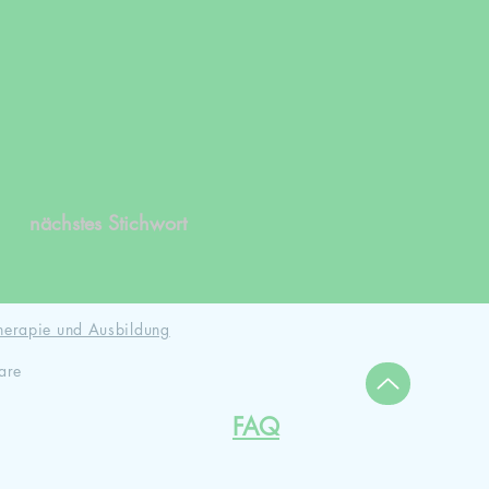
nächstes Stichwort
herapie und Ausbildung
are
FAQ