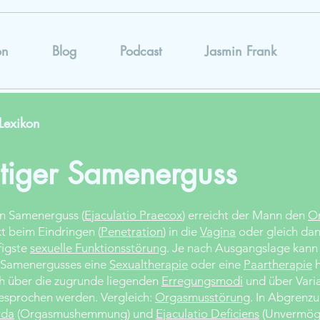
on
Blog
Podcast
Jasmin Frank
Lexikon
itiger Samenerguss
en Samenerguss (
Ejaculatio Praecox
) erreicht der Mann den
O
kt beim Eindringen (
Penetration
) in die
Vagina
oder gleich dan
figste
sexuelle Funktionsstörung
. Je nach Ausgangslage kann 
n Samenergusses eine
Sexualtherapie
oder eine
Paartherapie
h
h über die zugrunde liegenden
Erregungsmodi
und über Vari
sprochen werden. Vergleich:
Orgasmusstörung
. In Abgrenzu
rda
(Orgasmushemmung) und
Ejaculatio Deficiens
(Unvermög