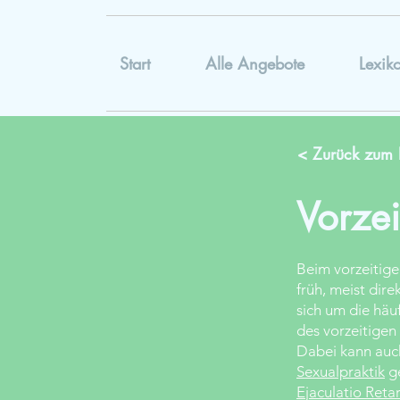
Start
Alle Angebote
Lexik
< Zurück zum 
Vorze
Beim vorzeitig
früh, meist dire
sich um die häu
des vorzeitige
Dabei kann auc
Sexualpraktik
ge
Ejaculatio Reta