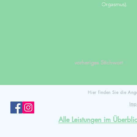
Orgasmus).
vorheriges Stichwort
Hier finden Sie die A
Imp
Alle Leistungen im Überbli