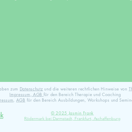
ngaben zum
Datenschutz
und die weiteren rechtlichen Hinweise von
T
Impressum
,
AGB
für den Bereich Therapie und Coaching
ressum
,
AGB
für den Bereich Ausbildungen, Workshops und Semin
© 2025 Jasmin Frank
ck
Rödermark bei Darmstadt, Frankfurt, Aschaffenburg