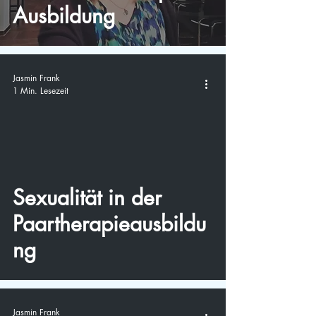
Ausbildung
Jasmin Frank
1 Min. Lesezeit
video
Sexualität in der
Paartherapieausbildu
ng
Jasmin Frank