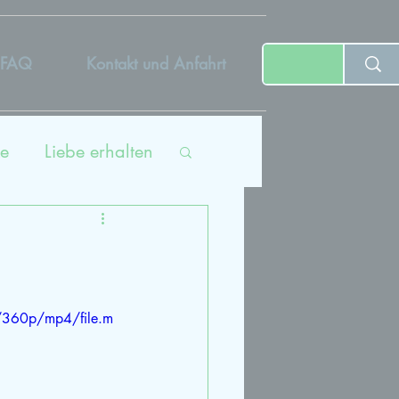
FAQ
Kontakt und Anfahrt
e
Liebe erhalten
ing
tät
/360p/mp4/file.m
dcast