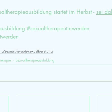
altherapieausbildung startet im Herbst - 
sei da
ausbildung
#sexualtherapeutinwerden
utwerden
ung
Sexualtherapie
sexualberatung
herapie
Sexualtherapieausbildung