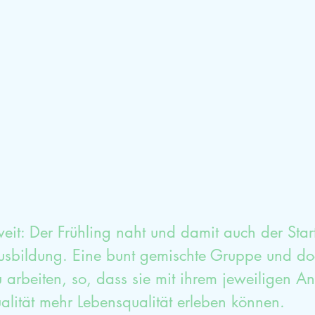
mische Aufstellung
Glück
Dankbarkeit
Sexualtherapieausbildung
HPP
Selbstwe
weit: Der Frühling naht und damit auch der Star
usbildung. Eine bunt gemischte Gruppe und doch
arbeiten, so, dass sie mit ihrem jeweiligen An
alität mehr Lebensqualität erleben können. 