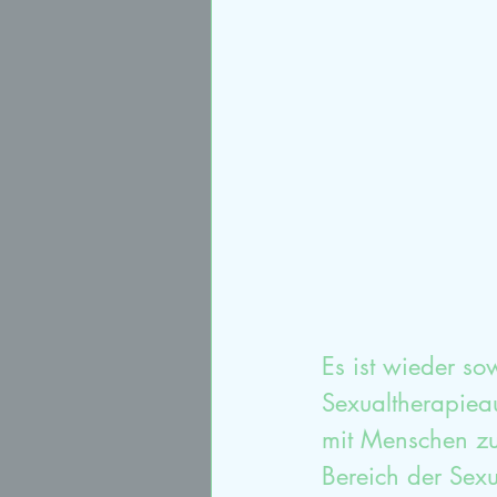
Sexualtherapie
syste
Paartherapieausbildung
Es ist wieder so
Sexualtherapiea
mit Menschen zu 
Bereich der Sexu