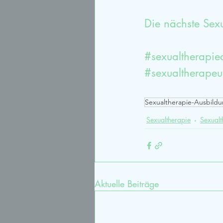
Die nächste Sexu
#sexualtherapie
#sexualtherape
Sexualtherapie-Ausbild
Sexualtherapie
Sexualt
Aktuelle Beiträge