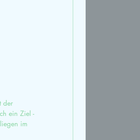
rt
Streit
Ruhe
t der 
 ein Ziel - 
liegen im 