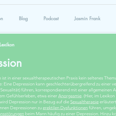
on
Blog
Podcast
Jasmin Frank
Lexikon
ssion
 ist in einer sexualtherapeutischen Praxis kein seltenes Them
: Eine Depression kann geschlechterübergreifend zu einer v
f Sexualität) führen, korrespondierend mit einer allgemeinen A
em Gefühlserleben, etwa einer
Anorgasmie
. (Hier, im Lexikon
wird Depression nur in Bezug auf die
Sexualtherapie
erläuter
nnen Depressionen zu
erektilen Dysfunktionen
führen, umgek
ionsstörungen
beim Mann häufig zu einer Depression. Hinzu k