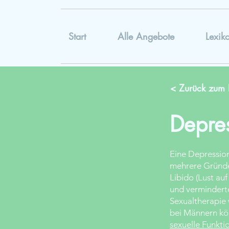
Start
Alle Angebote
Lexik
< Zurück zum 
Depre
Eine Depression
mehrere Gründe
Libido (Lust au
und vermindert
Sexualtherapie 
bei Männern kö
sexuelle Funkt