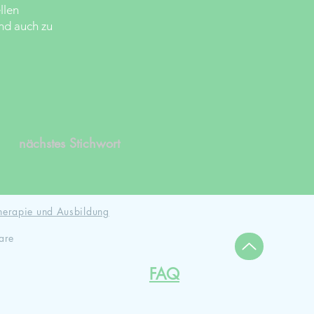
llen
nd auch zu
nächstes Stichwort
herapie und Ausbildung
are
FAQ