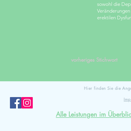
sowohl die Depr
Veränderungen f
erektilen Dysfu
vorheriges Stichwort
Hier finden Sie die A
Imp
Alle Leistungen im Überbli