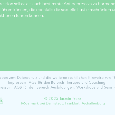
ession selbst als auch bestimmte Antidepressiva zu hormone
ühren können, die ebenfalls die sexuelle Lust einschränken u
nktionen führen können.
ngaben zum
Datenschutz
und die weiteren rechtlichen Hinweise von
T
Impressum
,
AGB
für den Bereich Therapie und Coaching
ressum
,
AGB
für den Bereich Ausbildungen, Workshops und Semin
© 2025 Jasmin Frank
ck
Rödermark bei Darmstadt, Frankfurt, Aschaffenburg