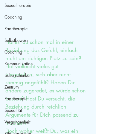
Sexualtherapie
Coaching
Paartherapie
Selbstbewusst
Hattest du schon mal in einer 
Beziehung das Gefühl, einfach 
Coaching
nicht am richtigen Platz zu sein? 
Kommunikation
Hat vielleicht vieles gut 
ausgesehen, sich aber nicht 
Liebe schenken
stimmig angefühlt? Haben Dir 
Zentrum
andere zugeredet, es würde schon 
passen? Hast Du versucht, die 
Paartherapie
Beziehung durch reichlich 
Sexualität
Argumente für Dich passend zu 
Vergangenheit
machen?
Doch woher weißt Du, was ein 
Bildungsurlaub