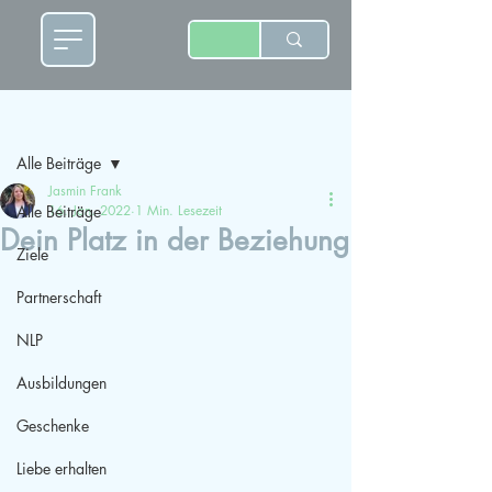
Beitrag
Alle Beiträge
Jasmin Frank
Alle Beiträge
16. Jan. 2022
1 Min. Lesezeit
Dein Platz in der Beziehung
Ziele
Partnerschaft
NLP
Ausbildungen
Geschenke
Liebe erhalten