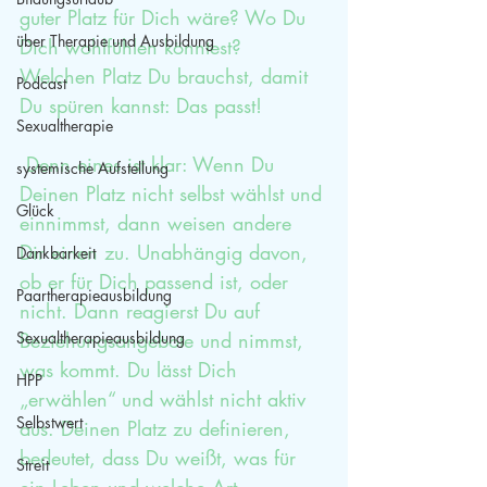
guter Platz für Dich wäre? Wo Du 
über Therapie und Ausbildung
Dich wohlfühlen könntest? 
Welchen Platz Du brauchst, damit 
Podcast
Du spüren kannst: Das passt!
Sexualtherapie
 Denn eines ist klar: Wenn Du 
systemische Aufstellung
Deinen Platz nicht selbst wählst und 
Glück
einnimmst, dann weisen andere 
Dir einen zu. Unabhängig davon, 
Dankbarkeit
ob er für Dich passend ist, oder 
Paartherapieausbildung
nicht. Dann reagierst Du auf 
Sexualtherapieausbildung
Beziehungsangebote und nimmst, 
was kommt. Du lässt Dich 
HPP
„erwählen“ und wählst nicht aktiv 
Selbstwert
aus. Deinen Platz zu definieren, 
bedeutet, dass Du weißt, was für 
Streit