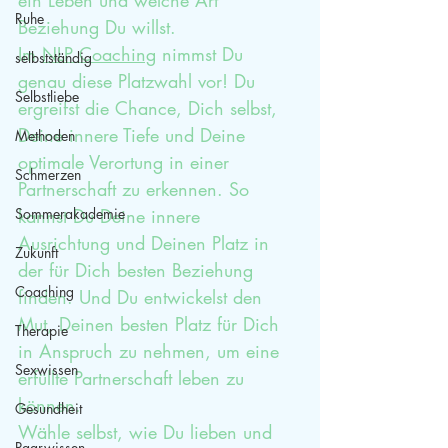
ein Leben und welche Art 
Ruhe
Beziehung Du willst.
Im 
NLP Coaching
 nimmst Du 
selbstständig
genau diese Platzwahl vor! Du 
Selbstliebe
ergreifst die Chance, Dich selbst, 
Deine innere Tiefe und Deine 
Methoden
optimale Verortung in einer 
Schmerzen
Partnerschaft zu erkennen. So 
Sommerakademie
kannst Du Deine innere 
Ausrichtung und Deinen Platz in 
Zukunft
der für Dich besten Beziehung 
Coaching
finden. Und Du entwickelst den 
Mut, Deinen besten Platz für Dich 
Therapie
in Anspruch zu nehmen, um eine 
Sexwissen
erfüllte Partnerschaft leben zu 
können.
Gesundheit
Wähle selbst, wie Du lieben und 
Paarwissen