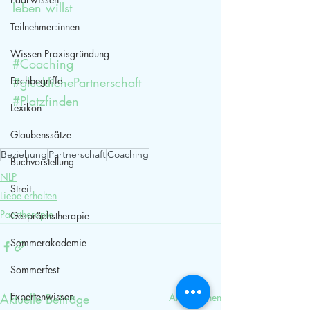
leben willst
Teilnehmer:innen
Wissen Praxisgründung
#Coaching
Fachbegriffe
#glücklichePartnerschaft
#Platzfinden
Lexikon
Glaubenssätze
Beziehung
Partnerschaft
Coaching
Buchvorstellung
NLP
Streit
Liebe erhalten
Paartherapie
Gesprächstherapie
Sommerakademie
Sommerfest
Expertenwissen
Aktuelle Beiträge
Alle ansehen