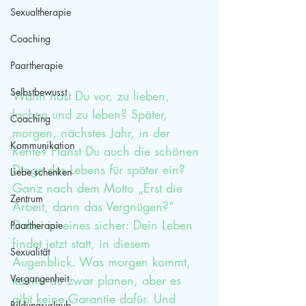
Sexualtherapie
Coaching
Paartherapie
Selbstbewusst
Wann hast Du vor, zu lieben, 
lachen und zu leben? Später, 
Coaching
morgen, nächstes Jahr, in der 
Kommunikation
Rente? Planst Du auch die schönen 
Dinge des Lebens für später ein? 
Liebe schenken
Ganz nach dem Motto „Erst die 
Zentrum
Arbeit, dann das Vergnügen?“ 
Dabei ist eines sicher: Dein Leben 
Paartherapie
findet jetzt statt, in diesem 
Sexualität
Augenblick. Was morgen kommt, 
Vergangenheit
kannst du zwar planen, aber es 
gibt keine Garantie dafür. Und 
Bildungsurlaub