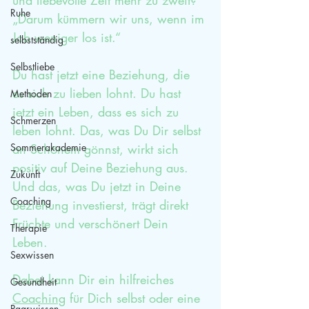
und liebevolle Zeit mehr zu zweit? 
Ruhe
„Darum kümmern wir uns, wenn im 
Job weniger los ist.“
selbstständig
Selbstliebe
Du hast jetzt eine Beziehung, die 
es sich zu lieben lohnt. Du hast 
Methoden
jetzt ein Leben, dass es sich zu 
Schmerzen
leben lohnt. Das, was Du Dir selbst 
Sommerakademie
an Schönem gönnst, wirkt sich 
positiv auf Deine Beziehung aus. 
Zukunft
Und das, was Du jetzt in Deine 
Coaching
Beziehung investierst, trägt direkt 
Früchte und verschönert Dein 
Therapie
Leben. 
Sexwissen
Dabei kann Dir ein hilfreiches 
Gesundheit
Coaching
 für Dich selbst oder eine 
Paarwissen