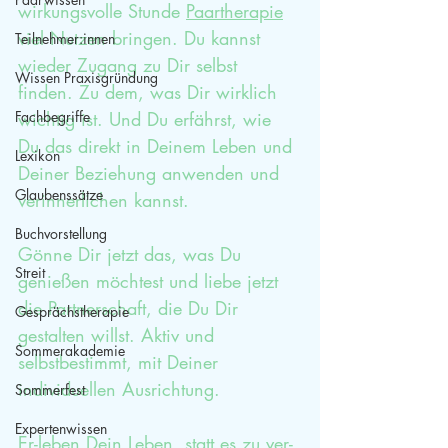
wirkungsvolle Stunde 
Paartherapie
viel Nutzen bringen. Du kannst 
Teilnehmer:innen
wieder Zugang zu Dir selbst 
Wissen Praxisgründung
finden. Zu dem, was Dir wirklich 
Fachbegriffe
wichtig ist. Und Du erfährst, wie 
Du das direkt in Deinem Leben und 
Lexikon
Deiner Beziehung anwenden und 
Glaubenssätze
verinnerlichen kannst.
Buchvorstellung
Gönne Dir jetzt das, was Du 
Streit
genießen möchtest und liebe jetzt 
die Partnerschaft, die Du Dir 
Gesprächstherapie
gestalten willst. Aktiv und 
Sommerakademie
selbstbestimmt, mit Deiner 
individuellen Ausrichtung. 
Sommerfest
Expertenwissen
Er-leben Dein Leben, statt es zu ver-