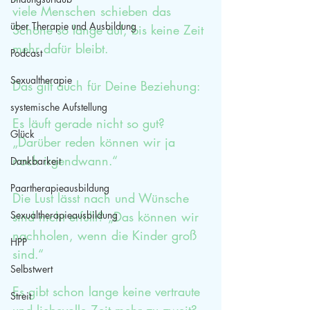
viele Menschen schieben das 
über Therapie und Ausbildung
Schöne so lange auf, bis keine Zeit 
mehr dafür bleibt. 
Podcast
Sexualtherapie
Das gilt auch für Deine Beziehung: 
systemische Aufstellung
Es läuft gerade nicht so gut? 
Glück
„Darüber reden können wir ja 
noch irgendwann.“ 
Dankbarkeit
Paartherapieausbildung
Die Lust lässt nach und Wünsche 
Sexualtherapieausbildung
sind nicht erfüllt? „Das können wir 
nachholen, wenn die Kinder groß 
HPP
sind.“ 
Selbstwert
Es gibt schon lange keine vertraute 
Streit