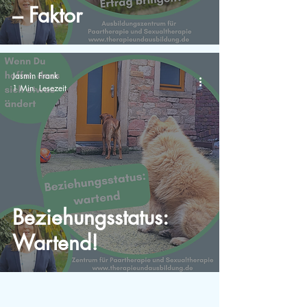
– Faktor
Jasmin Frank
1 Min. Lesezeit
Beziehungsstatus:
Wartend!