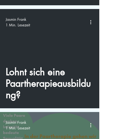
Jasmin Frank
1 Min. Lesezeit
video
Lohnt sich eine
Paartherapieausbildu
ng?
Jasmin Frank
1 Min. Lesezeit