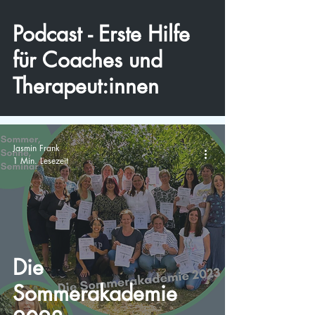
video
Podcast - Erste Hilfe
für Coaches und
Therapeut:innen
Jasmin Frank
1 Min. Lesezeit
Die
Sommerakademie