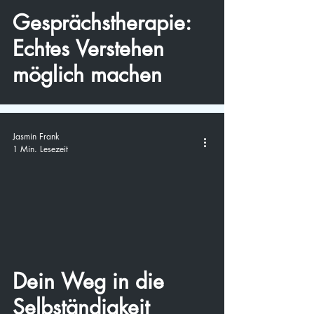
Gesprächstherapie:
Echtes Verstehen
möglich machen
Jasmin Frank
1 Min. Lesezeit
video
Dein Weg in die
Selbständigkeit