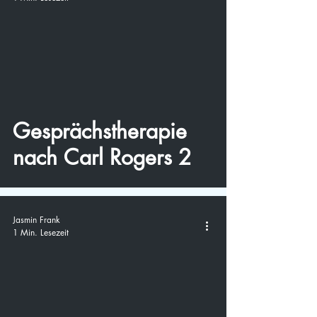
video
Gesprächstherapie
nach Carl Rogers 2
Jasmin Frank
1 Min. Lesezeit
video