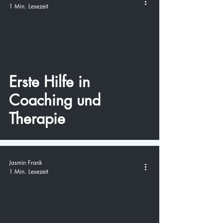
1 Min. Lesezeit
video
Erste Hilfe in
Coaching und
Therapie
Jasmin Frank
1 Min. Lesezeit