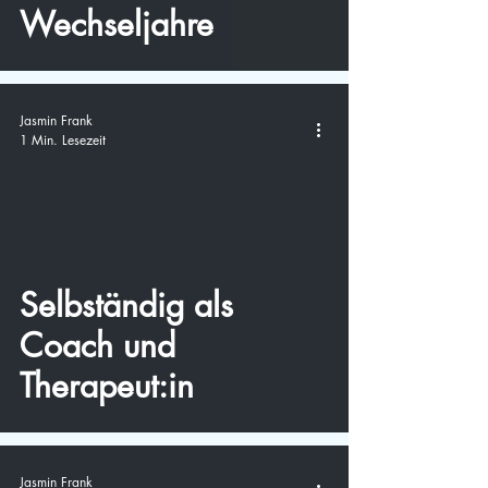
Wechseljahre
Jasmin Frank
1 Min. Lesezeit
video
Selbständig als
Coach und
Therapeut:in
Jasmin Frank