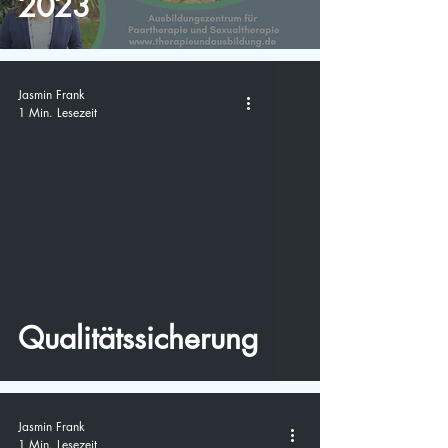
2023
Jasmin Frank
1 Min. Lesezeit
video
Qualitätssicherung
Jasmin Frank
1 Min. Lesezeit