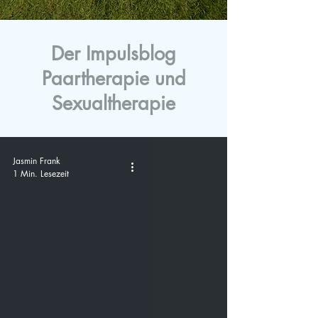
Der Impulsblog
Paartherapie und
Sexualtherapie
Jasmin Frank
1 Min. Lesezeit
video