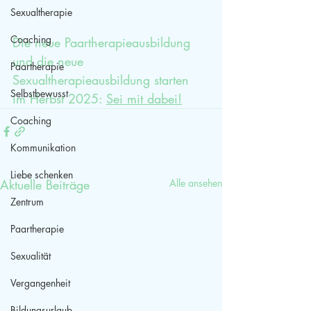
Sexualtherapie
Coaching
Die neue Paartherapieausbildung 
und die neue 
Paartherapie
Sexualtherapieausbildung starten 
Selbstbewusst
im Herbst 2025: 
Sei mit dabei!
Coaching
Kommunikation
Liebe schenken
Aktuelle Beiträge
Alle ansehen
Zentrum
Paartherapie
Sexualität
Vergangenheit
Bildungsurlaub