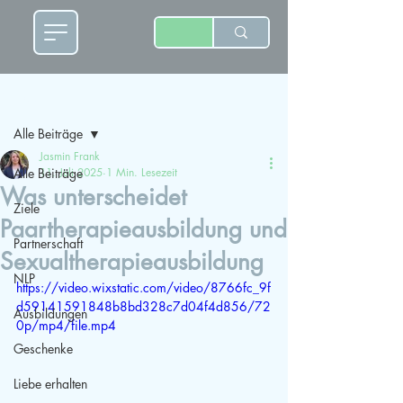
Beitrag
Alle Beiträge
Jasmin Frank
Alle Beiträge
11. Juli 2025
1 Min. Lesezeit
Was unterscheidet
Ziele
Paartherapieausbildung und
Partnerschaft
Sexualtherapieausbildung
NLP
https://video.wixstatic.com/video/8766fc_9f
d59141591848b8bd328c7d04f4d856/72
Ausbildungen
0p/mp4/file.mp4
Geschenke
Liebe erhalten