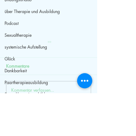
über Therapie und Ausbildung
Podcast
Sexualtherapie
systemische Aufstellung
Glück
Kommentare
Dankbarkeit
Paartherapieausbildung
Kommentar verfassen...
Bildungsurlaub
Weiterbildung
Sexualtherapieausbildung
Niedersachsen
Paarberatung
HPP
Selbstwert
Streit