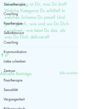
Wie wichtig ist Dir, was Du bist? 
Sexualtherapie
Welche Kategorie Du erfüllst? In 
Coaching
welches Schema Du passt? Und 
ganz gleich, wie und wo Du Dich 
Paartherapie
zuordnest - wie lebst Du das, als 
Selbstbewusst
was Du Dich definierst?
Coaching
Kommunikation
Liebe schenken
Zentrum
Aktuelle Beiträge
Alle ansehen
Paartherapie
Sexualität
Vergangenheit
Bildungsurlaub