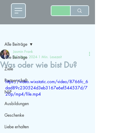
Beitrag
Alle Beiträge
Jasmin Frank
Alle Beiträge
25. Sept. 2024
1 Min. Lesezeit
Was oder wie bist Du?
Ziele
Partnerschaft
https://video.wixstatic.com/video/8766fc_6
dad89c230524d3eb3167e6ef544537d/7
NLP
20p/mp4/file.mp4
Ausbildungen
Geschenke
Liebe erhalten