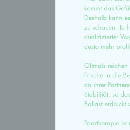
kommt das Gefühl
Deshalb kann es 
zu schauen. Je f
qualifizierter V
desto mehr profi
Oftmals reichen
Frische in die B
an ihrer Partner
Stabilität, so d
Ballast erdrückt 
Paartherapie br