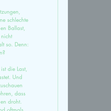
etzungen, 
ne schlechte 
en Ballast, 
nicht 
lt so. Denn: 
on?
st die Last, 
stet. Und 
nzuschauen 
hren, dass 
en droht. 
nd oftmals 