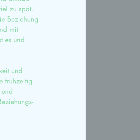
iel zu spät.
die Beziehung 
nd mit 
st es und 
eit und 
 frühzeitig 
 und 
 Beziehungs-