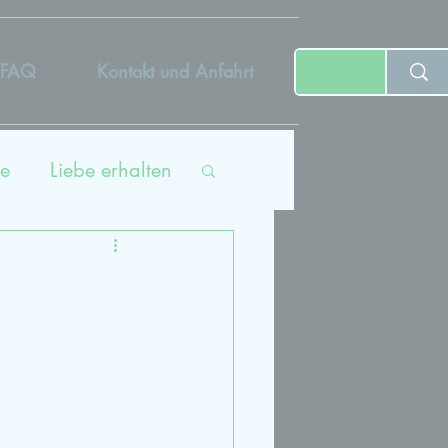
FAQ
Kontakt und Anfahrt
e
Liebe erhalten
ing
tät
dcast