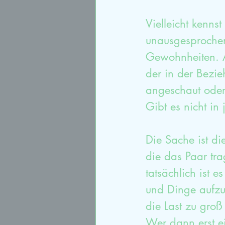
Vielleicht kenns
unausgesprochene
Gewohnheiten. Al
der in der Bezie
angeschaut oder 
Gibt es nicht in
Die Sache ist die
die das Paar tr
tatsächlich ist e
und Dinge aufzu
die Last zu groß
Wer dann erst ei