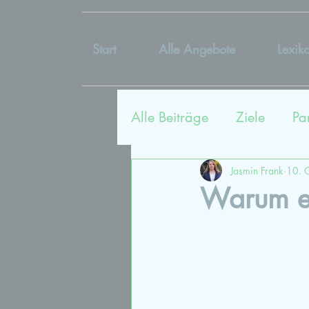
Start
Alle Angebote
Lexik
Alle Beiträge
Ziele
Pa
Sexualtherapie
Coac
Jasmin Frank
10. 
Warum ei
Kommunikation
Lieb
Vergangenheit
Bildu