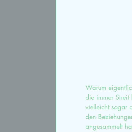
Sexualtherapie
syste
Paartherapieausbildung
Warum eigentlich
die immer Strei
vielleicht sogar
den Beziehungen
angesammelt hat