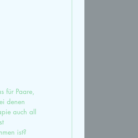
rt
Streit
Ruhe
s für Paare, 
ei denen 
pie auch all 
t 
mmen ist?