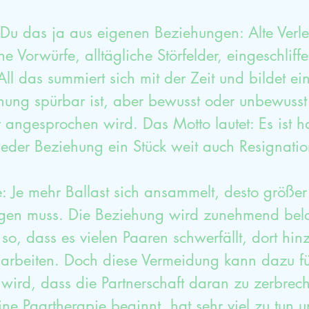
t Du das ja aus eigenen Beziehungen: Alte Verl
 Vorwürfe, alltägliche Störfelder, eingeschliffe
l das summiert sich mit der Zeit und bildet ein
hung spürbar ist, aber bewusst oder unbewusst 
angesprochen wird. Das Motto lautet: Es ist ha
 jeder Beziehung ein Stück weit auch Resignati
: Je mehr Ballast sich ansammelt, desto größer i
agen muss. Die Beziehung wird zunehmend bela
s so, dass es vielen Paaren schwerfällt, dort hi
arbeiten. Doch diese Vermeidung kann dazu fü
 wird, dass die Partnerschaft daran zu zerbrech
ne Paartherapie beginnt, hat sehr viel zu tun u