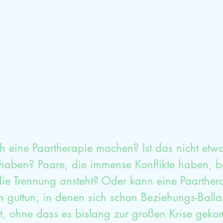
mische Aufstellung
Glück
Dankbarkeit
Sexualtherapieausbildung
HPP
Selbstwe
 eine Paartherapie machen? Ist das nicht etwa
t haben? Paare, die immense Konflikte haben, b
 die Trennung ansteht? Oder kann eine Paarthera
 guttun, in denen sich schon Beziehungs-Ballas
, ohne dass es bislang zur großen Krise geko