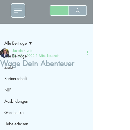
Beitrag
Alle Beiträge
Jasmin Frank
Alle Beiträge
21. Mai 2022
1 Min. Lesezeit
Wage Dein Abenteuer
Ziele
Partnerschaft
NLP
Ausbildungen
Geschenke
Liebe erhalten