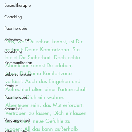
Sexualtherapie
Coaching
Paartherapie
Selbstbewusst
Das, was Du schon kennst, ist Dir 
vertraut: Deine Komfortzone. Sie 
Coaching
bietet Dir Sicherheit. Doch echte 
Kommunikation
Abenteuer kannst Du erleben, 
wenn Du Deine Komfortzone 
Liebe schenken
verlässt. Auch das Eingehen und 
Zentrum
Aufrechterhalten einer Partnerschaft 
kann für Dich ein wahres 
Paartherapie
Abenteuer sein, das Mut erfordert. 
Sexualität
Vertrauen zu fassen, Dich einlassen 
Vergangenheit
zu können, neue Gefühle zu 
wagen: All das kann außerhalb 
Bildungsurlaub