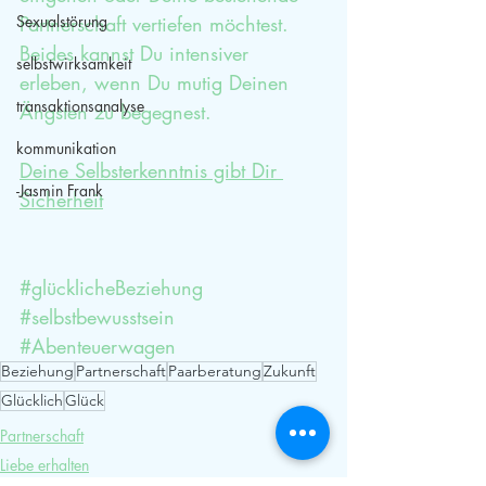
Sexualstörung
Partnerschaft vertiefen möchtest. 
Beides kannst Du intensiver 
selbstwirksamkeit
erleben, wenn Du mutig Deinen 
transaktionsanalyse
Ängsten zu begegnest.
kommunikation
Deine Selbsterkenntnis gibt Dir 
-Jasmin Frank
Sicherheit
#glücklicheBeziehung
#selbstbewusstsein
#Abenteuerwagen
Beziehung
Partnerschaft
Paarberatung
Zukunft
Glücklich
Glück
Partnerschaft
Liebe erhalten