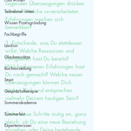
liegenden Überzeugungen drücken 
sie aus? Welche unverarbeiteten 
Teilnehmer:innen
Erfahrungen machen sich 
Wissen Praxisgründung
bemerkbar?
Fachbegriffe
3. Entscheide, was Du stattdessen 
Lexikon
willst: Welche Ressourcen und 
Glaubenssätze
Fähigkeiten hast Du bereits? 
Welche besseren Erfahrungen hast 
Buchvorstellung
Du noch gemacht? Welche neuen 
Streit
Überzeugungen können Dich 
stärken Dich und entsprechen 
Gesprächstherapie
vielmehr Deinem heutigen Sein?
Sommerakademie
Gehe diese Schritte mutig an, ganz 
Sommerfest
gleich, ob Du eine neue Beziehung 
Expertenwissen
eingehen oder Deine bestehende 