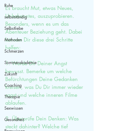
Ruhe
Es braucht Mut, etwas Neues, 
Unbekanntes, auszuprobieren. 
selbstständig
Besonders, wenn es um das 
Selbstliebe
Abenteuer Beziehung geht. Dabei 
können Dir diese drei Schritte 
Methoden
helfen:
Schmerzen
Sommerakademie
1. Werde Dir Deiner Angst 
bewusst. Bemerke um welche 
Zukunft
Befürchtungen Deine Gedanken 
Coaching
kreisen, was Du Dir immer wieder 
sagst und welche inneren Filme 
Therapie
ablaufen.
Sexwissen
2. Überprüfe Dein Denken: Was 
Gesundheit
steckt dahinter? Welche tief 
Paarwissen