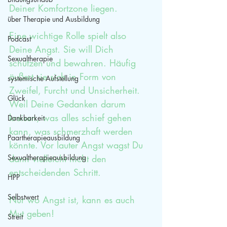
Deiner Komfortzone liegen.
über Therapie und Ausbildung
Eine wichtige Rolle spielt also 
Podcast
Deine Angst. Sie will Dich 
Sexualtherapie
schützen und bewahren. Häufig 
äußert sie sich in Form von 
systemische Aufstellung
Zweifel, Furcht und Unsicherheit. 
Glück
Weil Deine Gedanken darum 
kreisen, was alles schief gehen 
Dankbarkeit
kann, was schmerzhaft werden 
Paartherapieausbildung
könnte. Vor lauter Angst wagst Du 
Sexualtherapieausbildung
dann vielleicht nicht den 
entscheidenden Schritt. 
HPP
Selbstwert
Nur wo Angst ist, kann es auch 
Mut geben! 
Streit