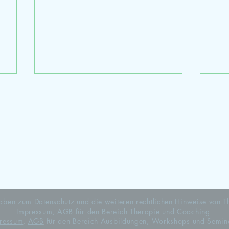
Wei
Bildungsurlaub Niedersachsen
ngaben zum
Datenschutz
und die weiteren rechtlichen Hinweise von
T
Impressum
,
AGB
für den Bereich Therapie und Coaching
ressum
,
AGB
für den Bereich Ausbildungen, Workshops und Semin