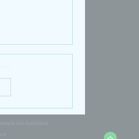
terbildung Paarberatung
herapie und Ausbildung
are