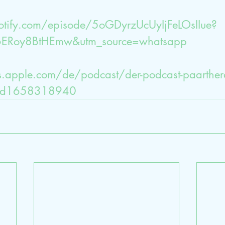
potify.com/episode/5oGDyrzUcUyIjFeLOsIIue?
6ERoy8BtHEmw&utm_source=whatsapp
s.apple.com/de/podcast/der-podcast-paarther
e/id1658318940