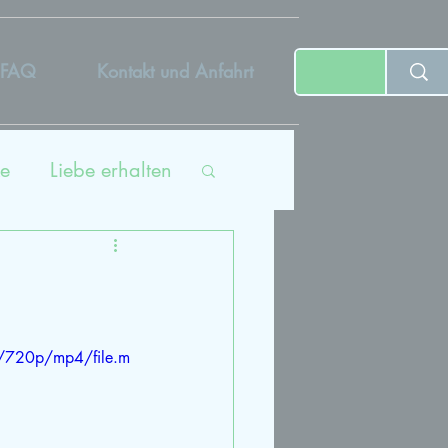
FAQ
Kontakt und Anfahrt
e
Liebe erhalten
ing
tät
/720p/mp4/file.m
dcast