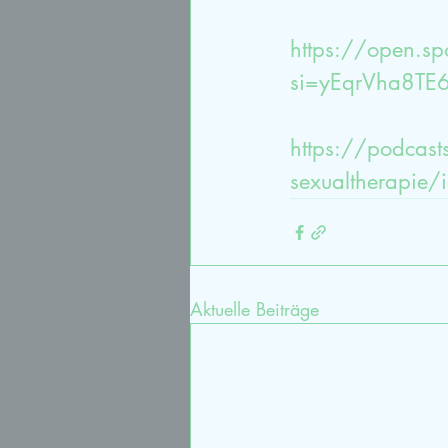
https://open.s
si=yEqrVha8TE
https://podcast
sexualtherapi
Aktuelle Beiträge