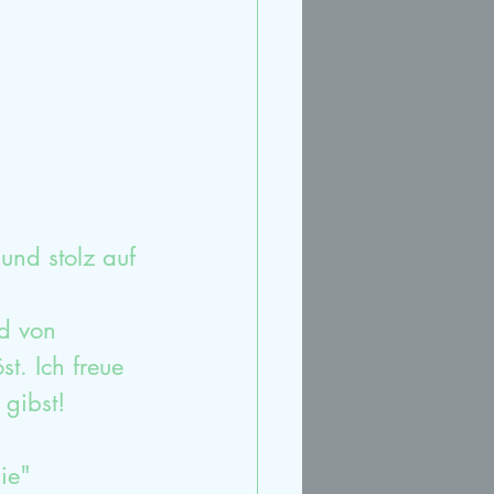
und stolz auf 
d von 
. Ich freue 
gibst!
ie"