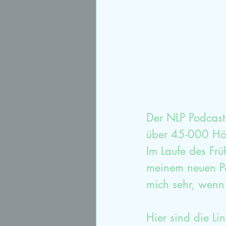
Der NLP Podcast 
über 45-000 Hör
Im Laufe des Fr
meinem neuen Po
mich sehr, wenn
Hier sind die Li