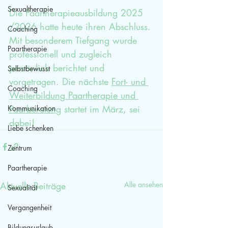
Sexualtherapie
Die Paartherapieausbildung 2025 
/2026 hatte heute ihren Abschluss. 
Coaching
Mit besonderem Tiefgang wurde 
Paartherapie
professionell und zugleich 
persönlich berichtet und 
Selbstbewusst
vorgetragen. Die nächste 
Fort- und 
Coaching
Weiterbildung Paartherapie und 
Paarberatung
 startet im März, sei 
Kommunikation
dabei!
Liebe schenken
Zentrum
Paartherapie
Aktuelle Beiträge
Alle ansehen
Sexualität
Vergangenheit
Bildungsurlaub