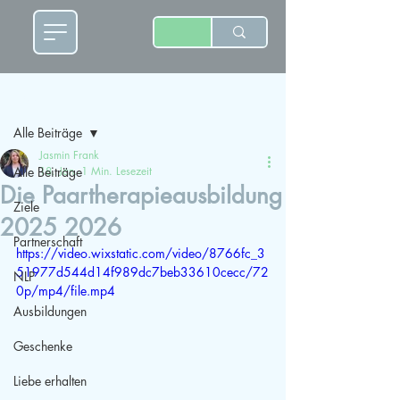
Beitrag
Alle Beiträge
Jasmin Frank
Alle Beiträge
18. Jan.
1 Min. Lesezeit
Die Paartherapieausbildung
Ziele
2025 2026
Partnerschaft
https://video.wixstatic.com/video/8766fc_3
51977d544d14f989dc7beb33610cecc/72
NLP
0p/mp4/file.mp4
Ausbildungen
Geschenke
Liebe erhalten