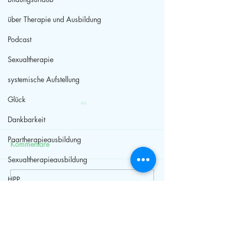
über Therapie und Ausbildung
Podcast
Sexualtherapie
systemische Aufstellung
Glück
Dankbarkeit
Paartherapieausbildung
Kommentare
Sexualtherapieausbildung
HPP
Kommentar verfassen...
Bildungsurlaub
Weiterbildung
Niedersachsen
Paarberatung
Selbstwert
Streit