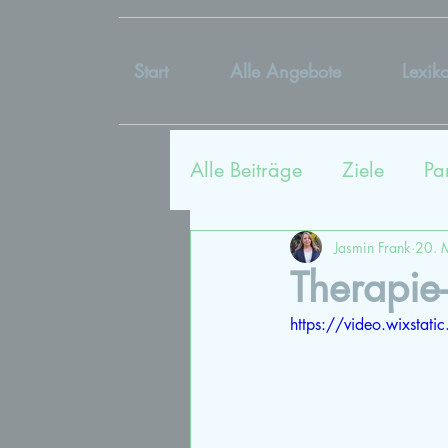
Start
Alle Angebote
Lexik
Alle Beiträge
Ziele
Pa
Sexualtherapie
Coac
Jasmin Frank
20. 
Therapie
https://video.wixst
Kommunikation
Lieb
Vergangenheit
Bildu