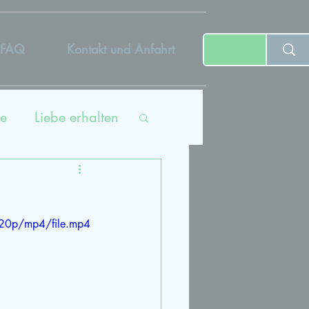
FAQ
Kontakt und Anfahrt
e
Liebe erhalten
ing
720p/mp4/file.mp4
tät
dcast