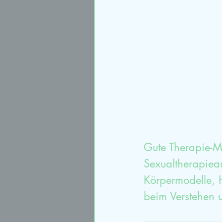
Sexualtherapie
syste
Paartherapieausbildung
Gute Therapie-Ma
Sexualtherapieau
Körpermodelle, H
beim Verstehen 