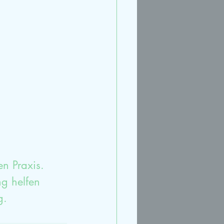
rt
Streit
Ruhe
n Praxis. 
ng helfen 
g.