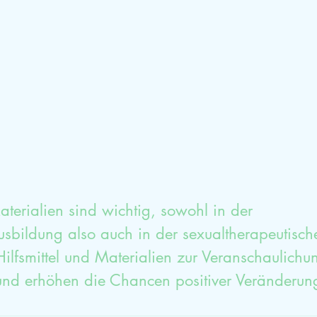
mische Aufstellung
Glück
Dankbarkeit
Sexualtherapieausbildung
HPP
Selbstwe
terialien sind wichtig, sowohl in der 
sbildung also auch in der sexualtherapeutische
ilfsmittel und Materialien zur Veranschaulichu
und erhöhen die Chancen positiver Veränderun