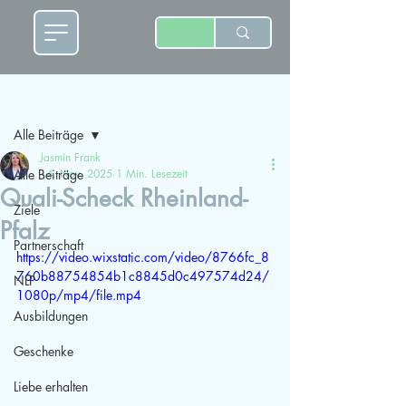
Beitrag
Alle Beiträge
Jasmin Frank
Alle Beiträge
14. Nov. 2025
1 Min. Lesezeit
Quali-Scheck Rheinland-
Ziele
Pfalz
Partnerschaft
https://video.wixstatic.com/video/8766fc_8
760b88754854b1c8845d0c497574d24/
NLP
1080p/mp4/file.mp4
Ausbildungen
Geschenke
Liebe erhalten