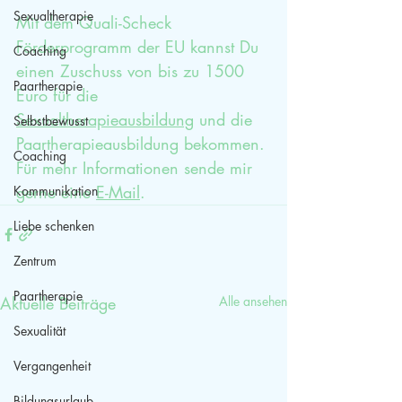
Sexualtherapie
Mit dem Quali-Scheck 
Förderprogramm der EU kannst Du 
Coaching
einen Zuschuss von bis zu 1500 
Paartherapie
Euro für die 
Sexualtherapieausbildung
 und die 
Selbstbewusst
Paartherapieausbildung bekommen. 
Coaching
Für mehr Informationen sende mir 
gerne eine 
E-Mail
. 
Kommunikation
Liebe schenken
Zentrum
Paartherapie
Aktuelle Beiträge
Alle ansehen
Sexualität
Vergangenheit
Bildungsurlaub