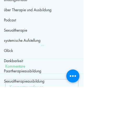
über Therapie und Ausbildung
Podcast
Sexualtherapie
systemische Aufstellung
Glück
Dankbarkeit
Kommentare
Paartherapieausbildung
Sexualtherapieausbildung
Kommentar verfassen...
Bildungsurlaub
Weiterbildung
HPP
Niedersachsen
Paarberatung
Selbstwert
Streit