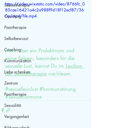
https://video.wixstatic.com/video/8766fc_0
Sexualtherapie
85cae16421a4c2a988f9d18f12ecf87/36
0p/mp4/file.mp4
Coaching
Paartherapie
Selbstbewusst
Mehr über ein Prolaktinom und 
Coaching
seine Folgen, besonders für die 
Kommunikation
sexuelle Lust, kannst Du im 
Lexikon 
Liebe schenken
der Sexualtherapie
 nachlesen.
Zentrum
#sexuelleunlust
#hormonstörung
Paartherapie
#sexualhormone
Sexualität
Vergangenheit
Bildungsurlaub