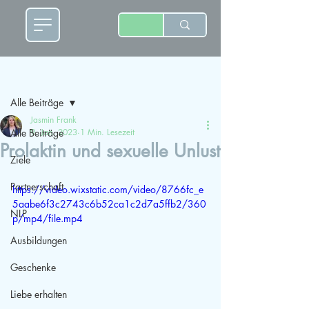
Beitrag
Alle Beiträge
Jasmin Frank
Alle Beiträge
9. Jan. 2023
1 Min. Lesezeit
Prolaktin und sexuelle Unlust
Ziele
Partnerschaft
https://video.wixstatic.com/video/8766fc_e
5aabe6f3c2743c6b52ca1c2d7a5ffb2/360
NLP
p/mp4/file.mp4
Ausbildungen
Geschenke
Liebe erhalten