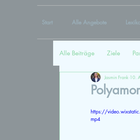
Start
Alle Angebote
Lexik
Alle Beiträge
Ziele
Pa
Sexualtherapie
Coac
Jasmin Frank
10. 
Polyamori
Kommunikation
Lieb
https://video.wixst
mp4
Vergangenheit
Bildu