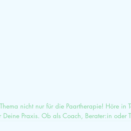
mische Aufstellung
Glück
Dankbarkeit
Sexualtherapieausbildung
HPP
Selbstwe
 Thema nicht nur für die Paartherapie! Höre in T
ür Deine Praxis. Ob als Coach, Berater:in oder 