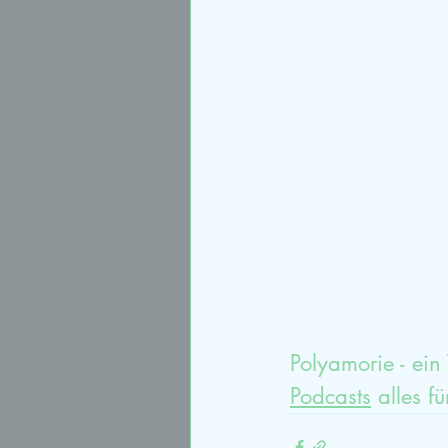
Sexualtherapie
syste
Paartherapieausbildung
Polyamorie - ein
Podcasts
 alles f