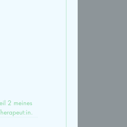
rt
Streit
Ruhe
eil 2 meines 
Therapeut:in.