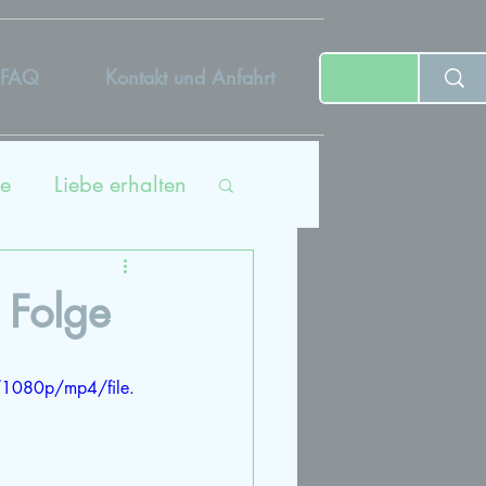
FAQ
Kontakt und Anfahrt
e
Liebe erhalten
ing
 Folge
tät
/1080p/mp4/file.
dcast