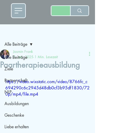
Beitrag
Alle Beiträge
Jasmin Frank
Alle Beiträge
7. Jan. 2025
1 Min. Lesezeit
Paartherapieausbildung
Ziele
Partnerschaft
https://video.wixstatic.com/video/8766fc_c
694290c6c2945d48db0cf3b95df1830/72
NLP
0p/mp4/file.mp4
Ausbildungen
Geschenke
Liebe erhalten