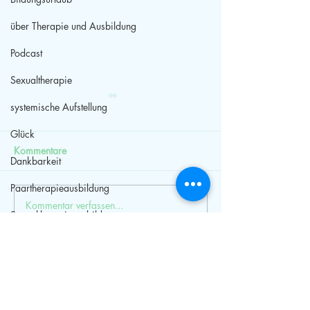
über Therapie und Ausbildung
Podcast
Sexualtherapie
systemische Aufstellung
Glück
Kommentare
Dankbarkeit
Paartherapieausbildung
Kommentar verfassen...
Bildungsurlaub
Weiterbildung
Sexualtherapieausbildung
Niedersachsen
Paarberatung
HPP
Selbstwert
Streit