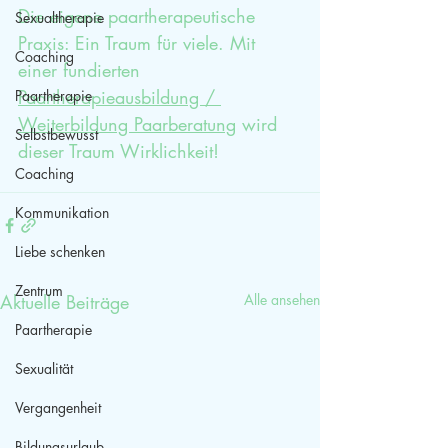
Die eigene paartherapeutische 
Sexualtherapie
Praxis: Ein Traum für viele. Mit 
Coaching
einer fundierten 
Paartherapieausbildung / 
Paartherapie
Weiterbildung Paarberatung
 wird 
Selbstbewusst
dieser Traum Wirklichkeit!
Coaching
Kommunikation
Liebe schenken
Zentrum
Aktuelle Beiträge
Alle ansehen
Paartherapie
Sexualität
Vergangenheit
Bildungsurlaub