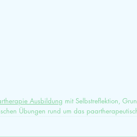
mische Aufstellung
Glück
Dankbarkeit
Sexualtherapieausbildung
HPP
Selbstwe
rtherapie Ausbildung
 mit Selbstreflektion, Gru
tischen Übungen rund um das paartherapeutisc