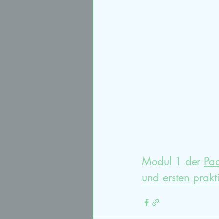
Sexualtherapie
syste
Paartherapieausbildung
Modul 1 der 
Paa
und ersten prak