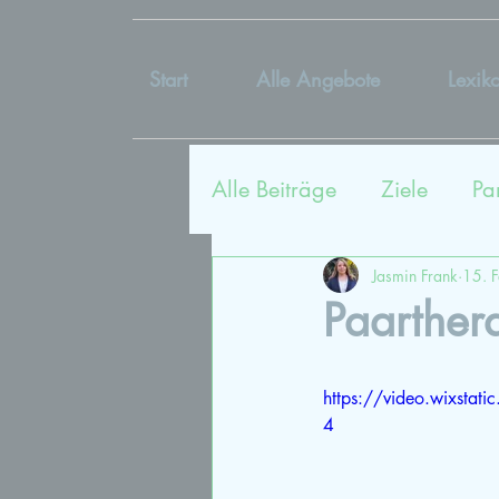
Start
Alle Angebote
Lexik
Alle Beiträge
Ziele
Pa
Sexualtherapie
Coac
Jasmin Frank
15. 
Paarther
Kommunikation
Lieb
https://video.wixst
4
Vergangenheit
Bildu