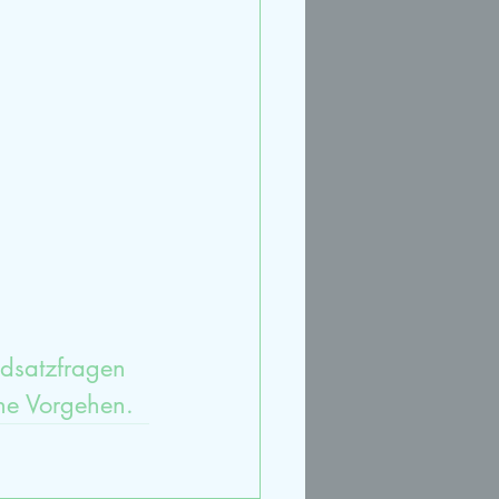
rt
Streit
Ruhe
ndsatzfragen 
he Vorgehen.