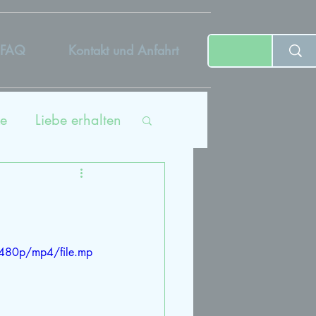
FAQ
Kontakt und Anfahrt
e
Liebe erhalten
ing
tät
480p/mp4/file.mp
dcast