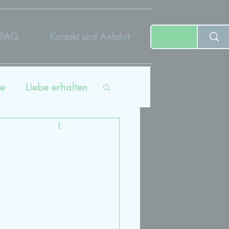
FAQ
Kontakt und Anfahrt
e
Liebe erhalten
ing
tät
dcast