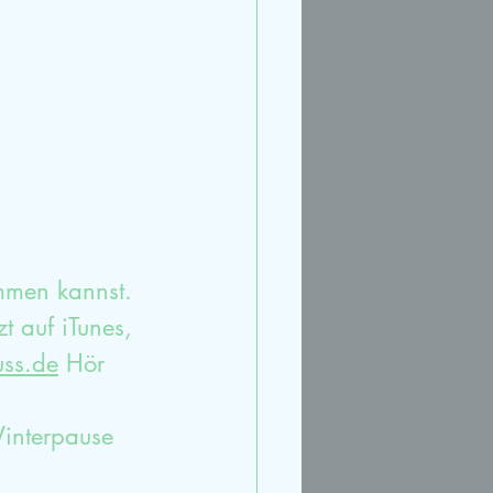
rt
Streit
Ruhe
mmen kannst. 
zt auf iTunes, 
uss.de
 Hör 
Winterpause 
  