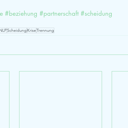
e 
#beziehung
#partnerschaft
#scheidung
NLP
Scheidung
Krise
Trennung