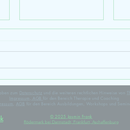
Wei
Bildungsurlaub Niedersachsen
ngaben zum
Datenschutz
und die weiteren rechtlichen Hinweise von
T
Impressum
,
AGB
für den Bereich Therapie und Coaching
ressum
,
AGB
für den Bereich Ausbildungen, Workshops und Semin
© 2025 Jasmin Frank
ck
Rödermark bei Darmstadt, Frankfurt, Aschaffenburg