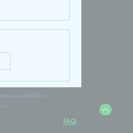
terbildung Paarberatung
herapie und Ausbildung
are
FAQ