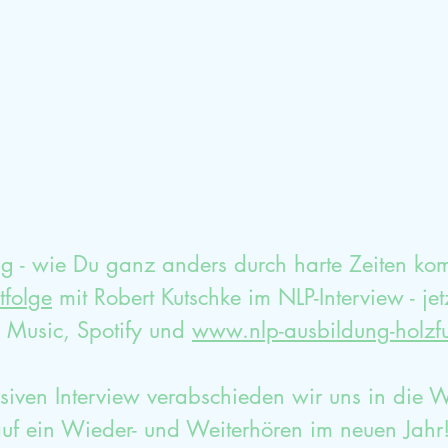
mische Aufstellung
Glück
Dankbarkeit
Sexualtherapieausbildung
HPP
Selbstwe
g - wie Du ganz anders durch harte Zeiten ko
tfolge
 mit Robert Kutschke im NLP-Interview - jet
Music, Spotify und 
www.nlp-ausbildung-holzf
siven Interview verabschieden wir uns in die 
uf ein Wieder- und Weiterhören im neuen Jahr!