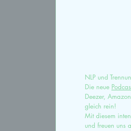
Sexualtherapie
syste
Paartherapieausbildung
NLP und Trennun
Die neue 
Podcas
Deezer, Amazon 
gleich rein!
Mit diesem inten
und freuen uns a