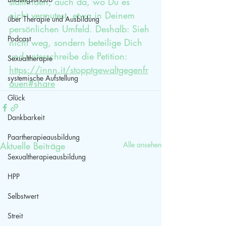
stattfinden, auch da, wo Du es 
nicht vermutest, etwa in Deinem 
über Therapie und Ausbildung
persönlichen Umfeld. Deshalb: Sieh 
Podcast
nicht weg, sondern beteilige Dich 
und unterschreibe die Petition:
Sexualtherapie
https://innn.it/stopptgewaltgegenfr
systemische Aufstellung
auen#share
Glück
Dankbarkeit
Paartherapieausbildung
Aktuelle Beiträge
Alle ansehen
Sexualtherapieausbildung
HPP
Selbstwert
Streit