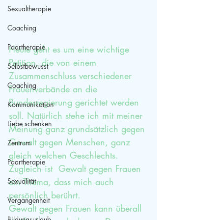
Sexualtherapie
Coaching
Paartherapie
Heute geht es um eine wichtige 
Petition, die von einem 
Selbstbewusst
Zusammenschluss verschiedener 
Coaching
Frauenverbände an die 
Bundesregierung gerichtet werden 
Kommunikation
soll. Natürlich stehe ich mit meiner 
Liebe schenken
Meinung ganz grundsätzlich gegen 
Gewalt gegen Menschen, ganz 
Zentrum
gleich welchen Geschlechts. 
Paartherapie
Zugleich ist  Gewalt gegen Frauen 
ein Thema, dass mich auch 
Sexualität
persönlich berührt. 
Vergangenheit
Gewalt gegen Frauen kann überall 
Bildungsurlaub