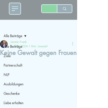
Beitrag
Alle Beiträge
Jasmin Frank
Alle Beiträge
2. Okt. 2024
1 Min. Lesezeit
Keine Gewalt gegen Frauen
Ziele
Partnerschaft
NLP
Ausbildungen
Geschenke
Liebe erhalten