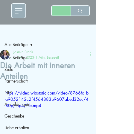
Beitrag
Alle Beiträge
Jasmin Frank
Alle Beiträge
5. Okt. 2023
1 Min. Lesezeit
Die Arbeit mit inneren
Ziele
Anteilen
Partnerschaft
NLP
https://video.wixstatic.com/video/8766fc_b
a9052142c2f4564883b9607abed32ec/4
Ausbildungen
80p/mp4/file.mp4
Geschenke
Liebe erhalten