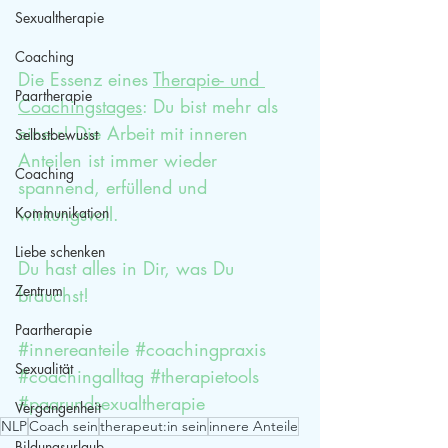
Sexualtherapie
Coaching
Die Essenz eines 
Therapie- und 
Paartherapie
Coachingstages
: Du bist mehr als 
eine:r! Die Arbeit mit inneren 
Selbstbewusst
Anteilen ist immer wieder 
Coaching
spannend, erfüllend und 
wirkungsvoll.
Kommunikation
Liebe schenken
Du hast alles in Dir, was Du 
Zentrum
brauchst!
Paartherapie
#innereanteile
#coachingpraxis
Sexualität
#coachingalltag
#therapietools
#paarundsexualtherapie
Vergangenheit
NLP
Coach sein
therapeut:in sein
innere Anteile
Bildungsurlaub