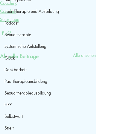
Coaching
Coaching
über Therapie und Ausbildung
Selbstliebe
Podcast
Sexualtherapie
systemische Aufstellung
Aktuelle Beiträge
Alle ansehen
Glück
Dankbarkeit
Paartherapieausbildung
Sexualtherapieausbildung
HPP
Selbstwert
Streit