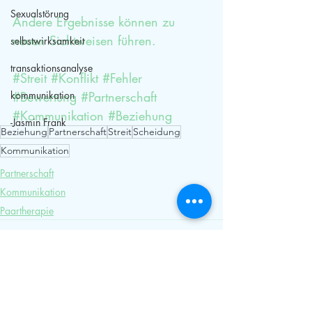
Sexualstörung
Andere Ergebnisse können zu 
neuen Sichtweisen führen.
selbstwirksamkeit
transaktionsanalyse
#Streit
#Konflikt
#Fehler
kommunikation
#Bewertung
#Partnerschaft
#Kommunikation
#Beziehung
-Jasmin Frank
Beziehung
Partnerschaft
Streit
Scheidung
Kommunikation
Partnerschaft
Kommunikation
Paartherapie
Aktuelle Beiträge
Alle ansehen