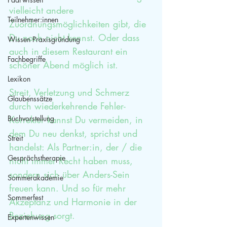
vielleicht andere 
Teilnehmer:innen
Zuordnungsmöglichkeiten gibt, die 
Du noch nicht kennst. Oder dass 
Wissen Praxisgründung
auch in diesem Restaurant ein 
Fachbegriffe
schöner Abend möglich ist.
Lexikon
Streit, Verletzung und Schmerz 
Glaubenssätze
durch wiederkehrende Fehler-
Buchvorstellung
Korrektur kannst Du vermeiden, in 
dem Du neu denkst, sprichst und 
Streit
handelst: Als Partner:in, der / die 
Gesprächstherapie
nicht immer Recht haben muss, 
sondern sich über Anders-Sein 
Sommerakademie
freuen kann. Und so für mehr 
Sommerfest
Akzeptanz und Harmonie in der 
Beziehung sorgt.
Expertenwissen