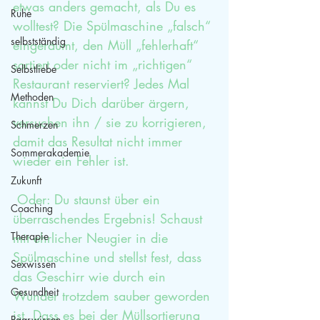
etwas anders gemacht, als Du es 
Ruhe
wolltest? Die Spülmaschine „falsch“ 
selbstständig
eingeräumt, den Müll „fehlerhaft“ 
sortiert oder nicht im „richtigen“ 
Selbstliebe
Restaurant reserviert? Jedes Mal 
Methoden
kannst Du Dich darüber ärgern, 
versuchen ihn / sie zu korrigieren, 
Schmerzen
damit das Resultat nicht immer 
Sommerakademie
wieder ein Fehler ist. 
Zukunft
 Oder: Du staunst über ein 
Coaching
überraschendes Ergebnis! Schaust 
Therapie
mit ehrlicher Neugier in die 
Spülmaschine und stellst fest, dass 
Sexwissen
das Geschirr wie durch ein 
Gesundheit
Wunder trotzdem sauber geworden 
ist. Dass es bei der Müllsortierung 
Paarwissen