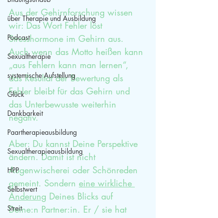
Aus der Gehirnforschung wissen 
über Therapie und Ausbildung
wir: Das Wort Fehler löst 
Podcast
Stresshormone im Gehirn aus. 
Auch wenn das Motto heißen kann 
Sexualtherapie
„aus Fehlern kann man lernen“, 
systemische Aufstellung
das Resultat der Bewertung als 
Fehler bleibt für das Gehirn und 
Glück
das Unterbewusste weiterhin 
Dankbarkeit
negativ. 
Paartherapieausbildung
Aber: Du kannst Deine Perspektive 
Sexualtherapieausbildung
ändern. Damit ist nicht 
Augenwischerei oder Schönreden 
HPP
gemeint. Sondern 
eine wirkliche 
Selbstwert
Änderung
 Deines Blicks auf 
Streit
Deine:n Partner:in. Er / sie hat 