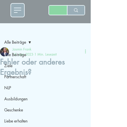
Beitrag
Alle Beiträge
Jasmin Frank
Alle Beiträge
15. Juni 2023
1 Min. Lesezeit
Fehler oder anderes
Ziele
Ergebnis?
Partnerschaft
NLP
Ausbildungen
Geschenke
Liebe erhalten