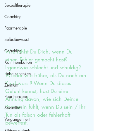
Sexualtherapie
Coaching
Paartherapie
Selbstbewusst
Coaching
Wie fühlst Du Dich, wenn Du 
einen Fehler gemacht hast? 
Kommunikation
Irgendwie schlecht und schuldig? 
Liebe schenken
Wieder wie früher, als Du noch ein 
Kind warst? Wenn Du dieses 
Zentrum
Gefühl kennst, hast Du eine 
Paartherapie
Ahnung davon, wie sich Dein:e 
Partner:in fühlt, wenn Du sein / ihr 
Sexualität
Tun als falsch oder fehlerhaft 
Vergangenheit
bewertest.
Bildungsurlaub