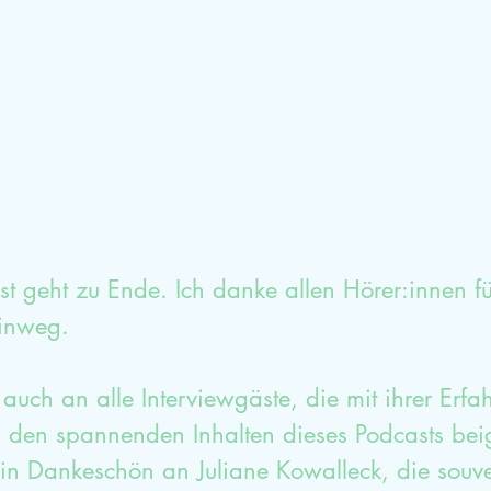
mische Aufstellung
Glück
Dankbarkeit
Sexualtherapieausbildung
HPP
Selbstwe
 geht zu Ende. Ich danke allen Hörer:innen für
hinweg. 
uch an alle Interviewgäste, die mit ihrer Erfa
u den spannenden Inhalten dieses Podcasts bei
n Dankeschön an Juliane Kowalleck, die souv