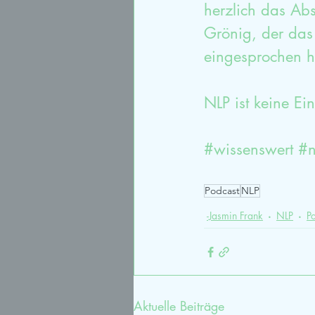
herzlich das Abs
Grönig, der das 
eingesprochen h
NLP ist keine Ei
#wissenswert
#n
Podcast
NLP
-Jasmin Frank
NLP
P
Aktuelle Beiträge