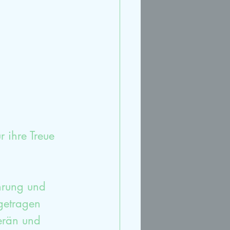
rt
Streit
Ruhe
 ihre Treue 
hrung und 
getragen 
erän und 