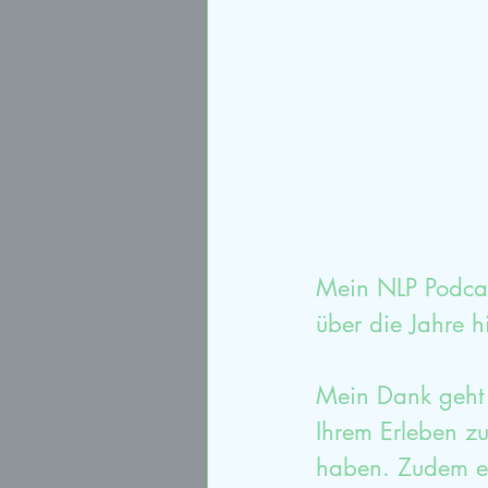
Sexualtherapie
syste
Paartherapieausbildung
Mein NLP Podcast
über die Jahre 
Mein Dank geht a
Ihrem Erleben z
haben. Zudem ei