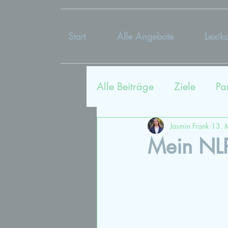
Start
Alle Angebote
Lexik
Alle Beiträge
Ziele
Pa
Sexualtherapie
Coac
Jasmin Frank
13. 
Mein NLP
Kommunikation
Lieb
Vergangenheit
Bildu