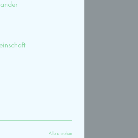
xander 
einschaft
Alle ansehen