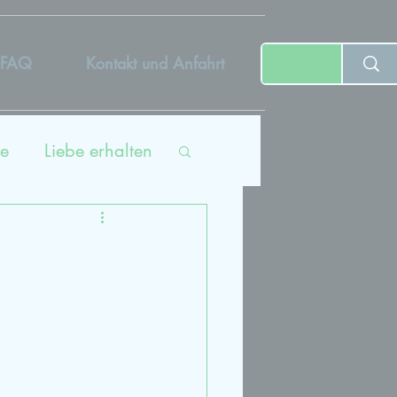
FAQ
Kontakt und Anfahrt
e
Liebe erhalten
ing
tät
dcast