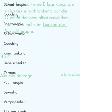
Akne Inversa - eine Erkrankung, die 
Sexualtherapie
sich stark einschränkend auf die 
Coaching
Qualität der Sexualität auswirken 
kann. Lies mehr im 
Lexikon der 
Paartherapie
Sexualtherapie
.
Selbstbewusst
Coaching
Kommunikation
Liebe schenken
Zentrum
Aktuelle Beiträge
Alle ansehen
Paartherapie
Sexualität
Vergangenheit
Bildungsurlaub