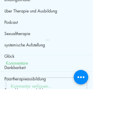
über Therapie und Ausbildung
Podcast
Sexualtherapie
systemische Aufstellung
Glück
Kommentare
Dankbarkeit
Paartherapieausbildung
Kommentar verfassen...
Bildungsurlaub
Weiterbildung
Sexualtherapieausbildung
Niedersachsen
Paarberatung
HPP
Selbstwert
Streit