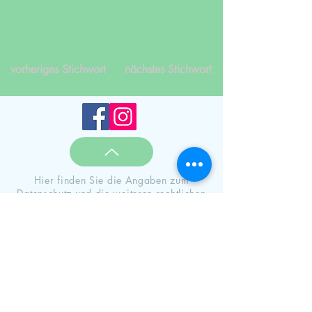
vorheriges Stichwort
nächstes Stichwort
Hier finden Sie die Angaben zum
Datenschutz
und die weiteren rechtlichen
Hinweise von
Therapie und Ausbildung
Impressum
,
AGB
für den Bereich Therapie
und Coaching
Impressum
,
AGB
für den Bereich
Ausbildungen, Workshops und Seminare
© 2025 Jasmin Frank
Rödermark bei Darmstadt, Frankfurt,
Aschaffenburg