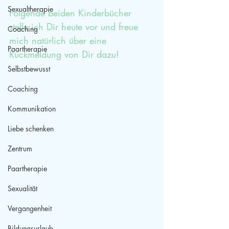
Sexualtherapie
Folgende beiden Kinderbücher 
stelle ich Dir heute vor und freue 
Coaching
mich natürlich über eine 
Paartherapie
Rückmeldung von Dir dazu!
Selbstbewusst
Coaching
Kommunikation
Liebe schenken
Zentrum
Paartherapie
Sexualität
Vergangenheit
Bildungsurlaub