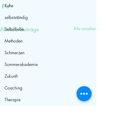
Ruhe
selbstständig
Aktuelle Beiträge
Alle ansehen
Selbstliebe
Methoden
Schmerzen
Sommerakademie
Zukunft
Coaching
Therapie
Sexwissen
Gesundheit
Paarwissen