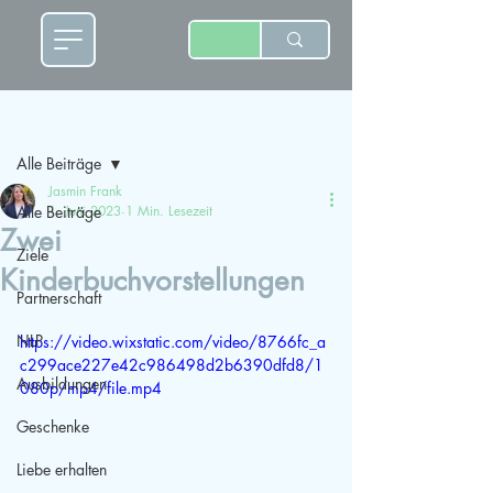
Beitrag
Alle Beiträge
Jasmin Frank
Alle Beiträge
1. Juni 2023
1 Min. Lesezeit
Zwei
Ziele
Kinderbuchvorstellungen
Partnerschaft
NLP
https://video.wixstatic.com/video/8766fc_a
c299ace227e42c986498d2b6390dfd8/1
Ausbildungen
080p/mp4/file.mp4
Geschenke
Liebe erhalten