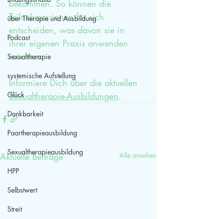
bekommen. So können die 
Teilnehmer:innen für sich 
über Therapie und Ausbildung
entscheiden, was davon sie in 
Podcast
ihrer eigenen Praxis anwenden 
möchten.
Sexualtherapie
systemische Aufstellung
Informiere Dich über die aktuellen 
Sexualtherapie-Ausbildungen
.
Glück
Dankbarkeit
Paartherapieausbildung
Sexualtherapieausbildung
Aktuelle Beiträge
Alle ansehen
HPP
Selbstwert
Streit