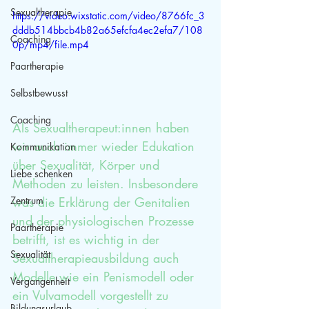
Sexualtherapie
https://video.wixstatic.com/video/8766fc_3
dddb514bbcb4b82a65efcfa4ec2efa7/108
Coaching
0p/mp4/file.mp4
Paartherapie
Selbstbewusst
Coaching
Als Sexualtherapeut:innen haben 
wir auch immer wieder Edukation 
Kommunikation
über Sexualität, Körper und 
Liebe schenken
Methoden zu leisten. Insbesondere 
was die Erklärung der Genitalien 
Zentrum
und der physiologischen Prozesse 
Paartherapie
betrifft, ist es wichtig in der 
Sexualität
Sexualtherapieausbildung auch 
Modelle wie ein Penismodell oder 
Vergangenheit
ein Vulvamodell vorgestellt zu 
Bildungsurlaub