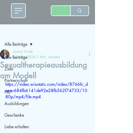
Beitrag
Alle Beiträge
Jasmin Frank
Alle Beiträge
15. Mai 2024
1 Min. Lesezeit
Sexualtherapieausbildung
Ziele
am Modell
Partnerschaft
https://video.wixstatic.com/video/8766fc_d
eeac684fb6141de92e28fb562f74733/10
NLP
80p/mp4/file.mp4
Ausbildungen
Geschenke
Liebe erhalten