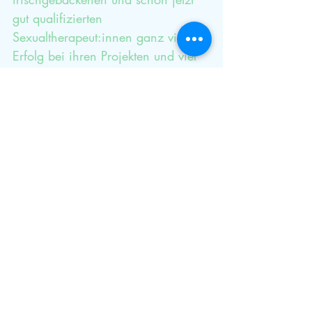
gut qualifizierten 
Sexualtherapeut:innen ganz viel 
Erfolg bei ihren Projekten und viel 
Freude an der Arbeit mit ihren 
Klient:innen.
Beruf kommt von Berufung
#gehdeinenweg
#qualifiziertausbilden
#paarundsexualtherapie
Ausbildung
Paarberatung
Paartherapie-Ausbildung
Sexualtherapie-Ausbildung
Jasmin Frank-Holzfuss
Ziele erreichen