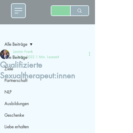
Beitrag
Alle Beiträge
Jasmin Frank
Alle Beiträge
7. Aug. 2022
1 Min. Lesezeit
Qualifizierte
Ziele
Sexualtherapeut:innen
Partnerschaft
NLP
Ausbildungen
Geschenke
Liebe erhalten