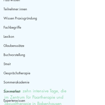
Teilnehmer:innen
Wissen Praxisgründung
Fachbegriffe
Lexikon
Glaubenssätze
Buchvorstellung
Streit
Gesprächstherapie
Sommerakademie
Es waren zehn intensive Tage, die 
Sommerfest
im Zentrum für Paartherapie und 
Expertenwissen
Sexualtherapie in Babenhausen 