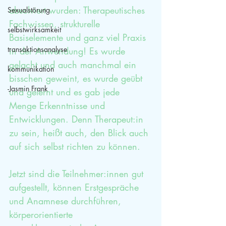
absolviert wurden: Therapeutisches 
Sexualstörung
Fachwissen, strukturelle 
selbstwirksamkeit
Basiselemente und ganz viel Praxis 
transaktionsanalyse
in der Anwendung! Es wurde 
gelacht und auch manchmal ein 
kommunikation
bisschen geweint, es wurde geübt 
-Jasmin Frank
und gelernt und es gab jede 
Menge Erkenntnisse und 
Entwicklungen. Denn Therapeut:in 
zu sein, heißt auch, den Blick auch 
auf sich selbst richten zu können. 
Jetzt sind die Teilnehmer:innen gut 
aufgestellt, können Erstgespräche 
und Anamnese durchführen, 
körperorientierte 