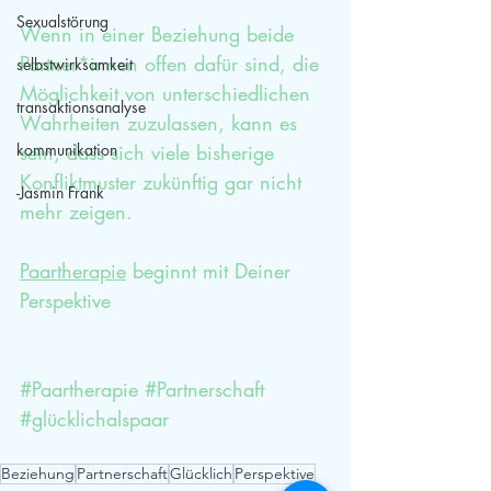
Sexualstörung
Wenn in einer Beziehung beide 
Partner*innen offen dafür sind, die 
selbstwirksamkeit
Möglichkeit von unterschiedlichen 
transaktionsanalyse
Wahrheiten zuzulassen, kann es 
kommunikation
sein, dass sich viele bisherige 
Konfliktmuster zukünftig gar nicht 
-Jasmin Frank
mehr zeigen.
Paartherapie
 beginnt mit Deiner 
Perspektive
#Paartherapie
#Partnerschaft
#glücklichalspaar
Beziehung
Partnerschaft
Glücklich
Perspektive