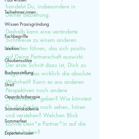
handelst Du, insbesondere in 
Teilnehmer:innen
Deiner Beziehung.
Wissen Praxisgründung
Deshalb kann eine veränderte 
Fachbegriffe
Sichtweise zu einem anderen 
Verhalten führen, das sich positiv 
Lexikon
auf Deine Partnerschaft auswirkt. 
Glaubenssätze
Der erste Schritt dazu ist, Dich zu 
Buchvorstellung
fragen: Ist das wirklich die absolute 
Wahrheit? Kann es aus anderen 
Streit
Perspektiven noch andere 
Gesprächstherapie
„Wahrheiten“ geben? Wie könntest 
Du die Sache noch sehen, hören 
Sommerakademie
und verstehen? Welchen Blick 
Sommerfest
könnte Dein*e Partner*in auf die 
Sache haben?
Expertenwissen