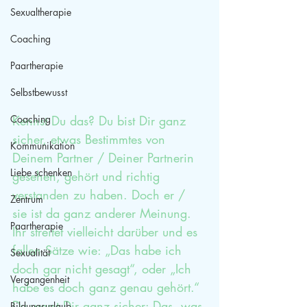
Sexualtherapie
Coaching
Paartherapie
Selbstbewusst
Coaching
Kennst Du das? Du bist Dir ganz 
sicher, etwas Bestimmtes von 
Kommunikation
Deinem Partner / Deiner Partnerin 
Liebe schenken
gesehen, gehört und richtig 
verstanden zu haben. Doch er / 
Zentrum
sie ist da ganz anderer Meinung. 
Paartherapie
Ihr streitet vielleicht darüber und es 
fallen Sätze wie: „Das habe ich 
Sexualität
doch gar nicht gesagt“, oder „Ich 
Vergangenheit
habe es doch ganz genau gehört.“ 
Du warst Dir ganz sicher: Das, was 
Bildungsurlaub