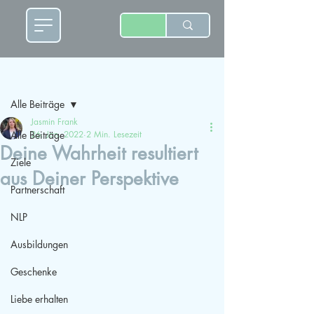
Beitrag
Alle Beiträge
Jasmin Frank
Alle Beiträge
26. Jan. 2022
2 Min. Lesezeit
Deine Wahrheit resultiert
Ziele
aus Deiner Perspektive
Partnerschaft
NLP
Ausbildungen
Geschenke
Liebe erhalten