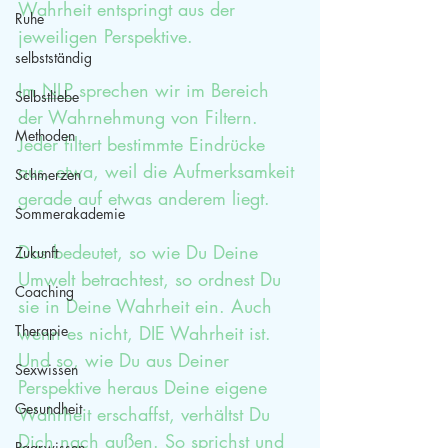
Wahrheit entspringt aus der 
Ruhe
jeweiligen Perspektive.
selbstständig
Im 
NLP
 sprechen wir im Bereich 
Selbstliebe
der Wahrnehmung von Filtern. 
Methoden
Jeder filtert bestimmte Eindrücke 
aus, etwa, weil die Aufmerksamkeit 
Schmerzen
gerade auf etwas anderem liegt.
Sommerakademie
Das bedeutet, so wie Du Deine 
Zukunft
Umwelt betrachtest, so ordnest Du 
Coaching
sie in Deine Wahrheit ein. Auch 
Therapie
wenn es nicht, DIE Wahrheit ist. 
Und so, wie Du aus Deiner 
Sexwissen
Perspektive heraus Deine eigene 
Gesundheit
Wahrheit erschaffst, verhältst Du 
Dich nach außen. So sprichst und 
Paarwissen