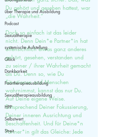
Du gehört und gesehen hattest, war 
über Therapie und Ausbildung
„die Wahrheit.“ 
Podcast
Doch so einfach ist das leider 
Sexualtherapie
nicht. Denn Dein*e Partner*in hat 
systemische Aufstellung
offensichtlich etwas ganz anderes 
gehört, gesehen, verstanden und 
Glück
zu seiner / ihrer Wahrheit gemacht 
Dankbarkeit
als Du. Denn so, wie Du 
Situationen und Menschen 
Paartherapieausbildung
wahrnimmst, kannst das nur Du. 
Sexualtherapieausbildung
Auf Deine eigene Weise. 
Entsprechend Deiner Fokussierung, 
HPP
Deiner inneren Ausrichtung und 
Selbstwert
Beschaffenheit. Und für Deine*n 
Streit
Partner*in gilt das Gleiche: Jede 