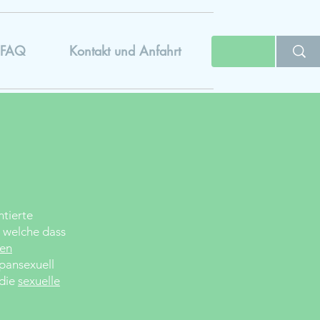
FAQ
Kontakt und Anfahrt
ntierte
d welche dass
ren
 pansexuell
 die
sexuelle