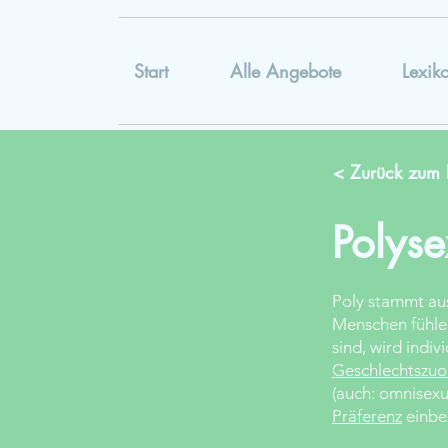
Start
Alle Angebote
Lexik
< Zurück zum 
Polyse
Poly stammt aus
Menschen fühlen
sind, wird indiv
Geschlechtszu
(auch: omnisexue
Präferenz
einbe