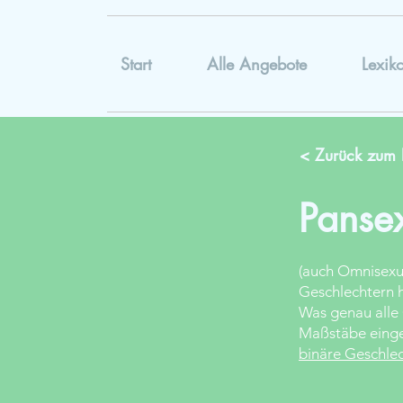
Start
Alle Angebote
Lexik
< Zurück zum 
Pansex
(auch Omnisexua
Geschlechtern h
Was genau alle 
Maßstäbe eingeo
binäre Geschle