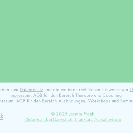
ngaben zum
Datenschutz
und die weiteren rechtlichen Hinweise von
T
Impressum
,
AGB
für den Bereich Therapie und Coaching
ressum
,
AGB
für den Bereich Ausbildungen, Workshops und Semin
© 2025 Jasmin Frank
ck
Rödermark bei Darmstadt, Frankfurt, Aschaffenburg