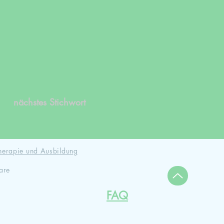
nächstes Stichwort
herapie und Ausbildung
are
FAQ