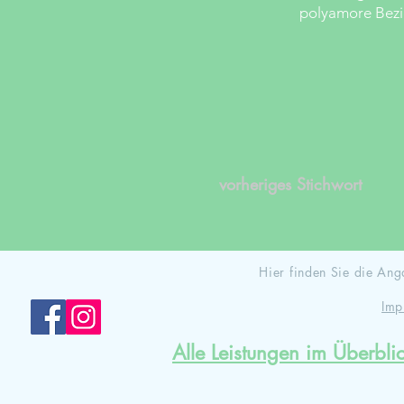
polyamore Bez
vorheriges Stichwort
Hier finden Sie die A
Imp
Alle Leistungen im Überbli