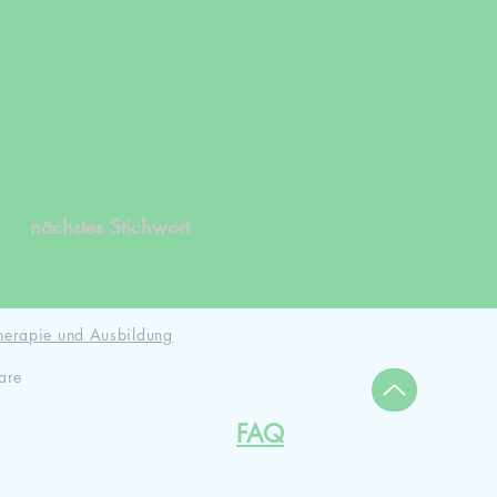
nächstes Stichwort
herapie und Ausbildung
are
FAQ