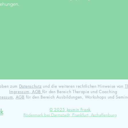
iehungen.
ngaben zum
Datenschutz
und die weiteren rechtlichen Hinweise von
T
Impressum
,
AGB
für den Bereich Therapie und Coaching
ressum
,
AGB
für den Bereich Ausbildungen, Workshops und Semin
© 2025 Jasmin Frank
ck
Rödermark bei Darmstadt, Frankfurt, Aschaffenburg