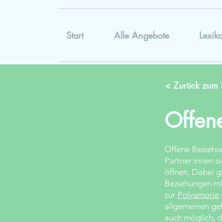
Start
Alle Angebote
Lexik
< Zurück zum 
Offen
Offene Beziehun
Partner:innen s
öffnen. Dabei g
Beziehungen mi
zur
Polyamorie
allgemeinen geh
auch möglich, 